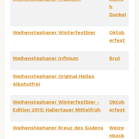
h
Dunkel
Weihenstephaner Winterfestbier
Oktob
erfest
Weihenstephaner Infinium
Brut
Weihenstephaner Original Helles
Alkoholfrei
Weihenstephaner Winterfestbier -
Oktob
Edition 2015: Hallertauer Mittelfrüh
erfest
Weihenstephaner Kreuz des Südens
Weize
nbock