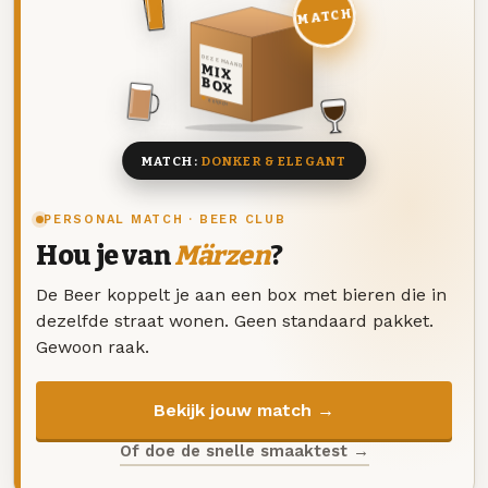
MATCH
DEZE MAAND
MIX
BOX
8 BIEREN
MATCH:
DONKER & ELEGANT
PERSONAL MATCH · BEER CLUB
Hou je van
Märzen
?
De Beer koppelt je aan een box met bieren die in
dezelfde straat wonen. Geen standaard pakket.
Gewoon raak.
Bekijk jouw match →
Of doe de snelle smaaktest →