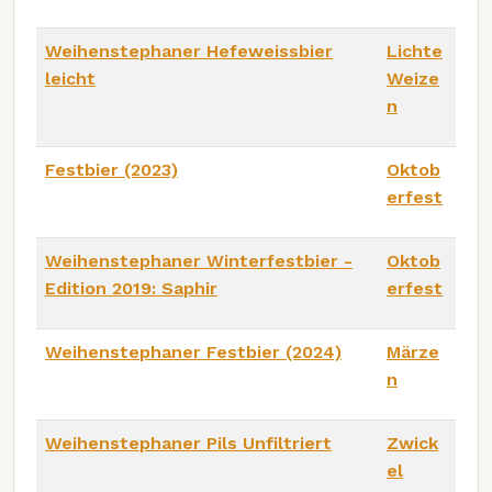
Weihenstephaner Hefeweissbier
Lichte
leicht
Weize
n
Festbier (2023)
Oktob
erfest
Weihenstephaner Winterfestbier -
Oktob
Edition 2019: Saphir
erfest
Weihenstephaner Festbier (2024)
Märze
n
Weihenstephaner Pils Unfiltriert
Zwick
el