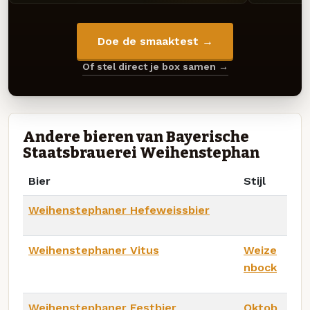
Doe de smaaktest →
Of stel direct je box samen →
Andere bieren van Bayerische
Staatsbrauerei Weihenstephan
Bier
Stijl
Weihenstephaner Hefeweissbier
Weihenstephaner Vitus
Weize
nbock
Weihenstephaner Festbier
Oktob