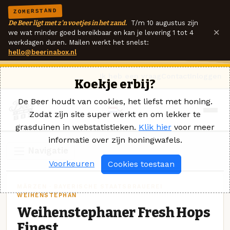
ZOMERSTAND
De Beer ligt met z'n voetjes in het zand.
T/m 10 augustus zijn
×
we wat minder goed bereikbaar en kan je levering 1 tot 4
werkdagen duren. Mailen werkt het snelst:
hello@beerinabox.nl
Ik heb een vraag
Contact
Inloggen
Koekje erbij?
De Beer houdt van cookies, het liefst met honing.
Zodat zijn site super werkt en om lekker te
grasduinen in webstatistieken.
Klik hier
voor meer
informatie over zijn honingwafels.
Navigatie
Voorkeuren
Cookies toestaan
MÄRZEN · BAYERISCHE STAATSBRAUEREI
WEIHENSTEPHAN
Weihenstephaner Fresh Hops
Finest