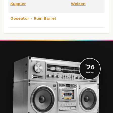
Kuppler
Weizen
Goseator - Rum Barrel
'26
SILVER