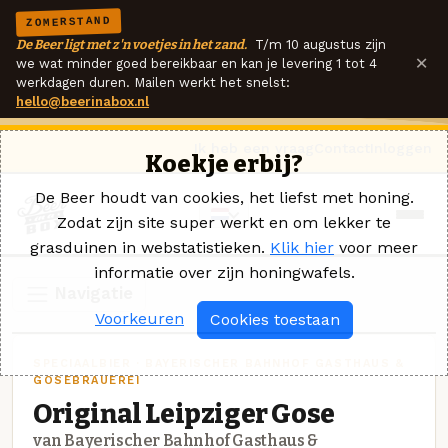
ZOMERSTAND
De Beer ligt met z'n voetjes in het zand.
T/m 10 augustus zijn
×
we wat minder goed bereikbaar en kan je levering 1 tot 4
werkdagen duren. Mailen werkt het snelst:
hello@beerinabox.nl
Ik heb een vraag
Contact
Inloggen
Koekje erbij?
De Beer houdt van cookies, het liefst met honing.
Zodat zijn site super werkt en om lekker te
grasduinen in webstatistieken.
Klik hier
voor meer
informatie over zijn honingwafels.
Navigatie
Voorkeuren
Cookies toestaan
SPECIAALBIER · BAYERISCHER BAHNHOF GASTHAUS &
GOSEBRAUEREI
Original Leipziger Gose
van Bayerischer Bahnhof Gasthaus &