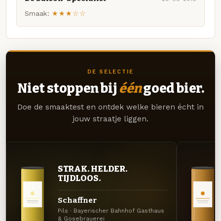
Smaak:
★★★☆☆
DE SELECTIE
Niet stoppen bij
één
goed bier.
Doe de smaaktest en ontdek welke bieren écht in
jouw straatje liggen.
STRAK. HELDER.
TIJDLOOS.
Schaffner
Pils · Bayerischer Bahnhof Gasthaus
& Gosebrauerei