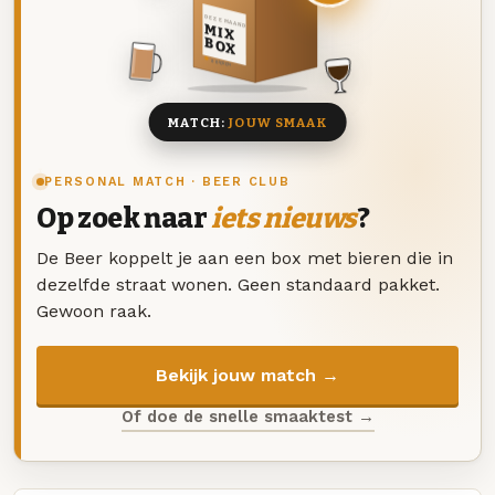
DEZE MAAND
MIX
BOX
8 BIEREN
MATCH:
JOUW SMAAK
PERSONAL MATCH · BEER CLUB
Op zoek naar
iets nieuws
?
De Beer koppelt je aan een box met bieren die in
dezelfde straat wonen. Geen standaard pakket.
Gewoon raak.
Bekijk jouw match →
Of doe de snelle smaaktest →