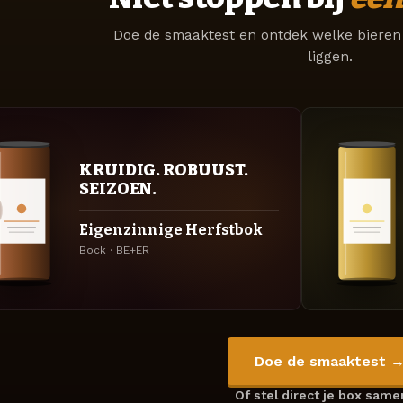
Doe de smaaktest en ontdek welke bieren 
liggen.
KRUIDIG. ROBUUST.
SEIZOEN.
Eigenzinnige Herfstbok
Bock · BE+ER
Doe de smaaktest 
Of stel direct je box sam