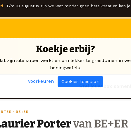
d.
T/m 10 augustus zijn we wat minder goed bereikbaar en kan je 
Koekje erbij?
dat zijn site super werkt en om lekker te grasduinen in we
honingwafels.
Voorkeuren
Cookies toestaan
Stel jouw box samen
ORTER · BE+ER
Laurier Porter
van BE+ER