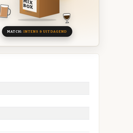
MIX
BOX
8 BIEREN
MATCH:
INTENS & UITDAGEND