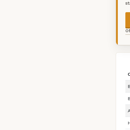
s
O
B