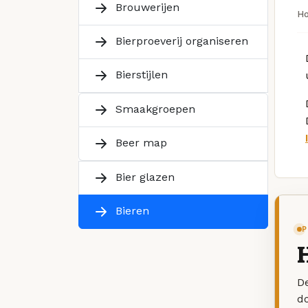
Brouwerijen
H
Bierproeverij organiseren
Bierstijlen
Smaakgroepen
Beer map
Bier glazen
Bieren
P
H
De
d