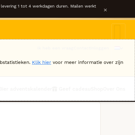
levering 1 tot 4 werkdagen duren. Mailen werkt
×
Ik heb een vraag
Contact
Inloggen
bstatistieken.
Klik hier
voor meer informatie over zijn
Bier adventskalender
Geef cadeau
Shop
Over Ons