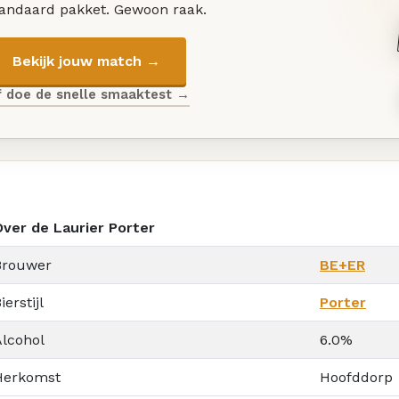
tandaard pakket. Gewoon raak.
Bekijk jouw match →
f doe de snelle smaaktest →
Over de Laurier Porter
Brouwer
BE+ER
ierstijl
Porter
Alcohol
6.0%
Herkomst
Hoofddorp