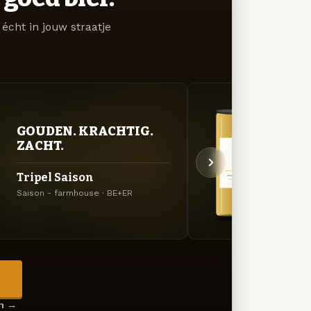
écht in jouw straatje
GOUDEN. KRACHTIG.
GOU
ZACHT.
ZAC
Tripel Saison
Fran
Saison - farmhouse · BE+ER
Belgis
→
en →