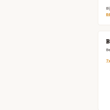
Bi
B
B
Be
Tw