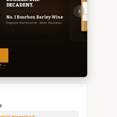
DECADENT.
UIT
No. 1 Bourbon Barley Wine
Old 
Engelse Barleywine · Beer Nouveau
Old Al
→
en →
jl
perial Haverstout