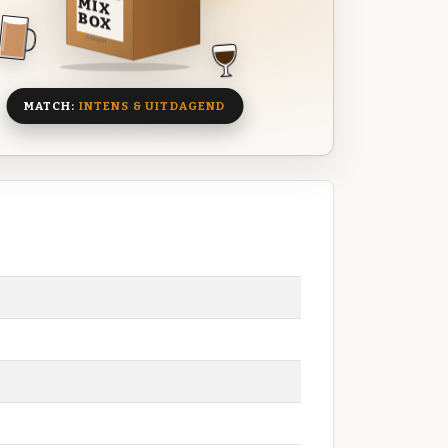
MIX
BOX
8 BIEREN
MATCH:
INTENS & UITDAGEND