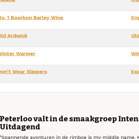
No. 1 Bourbon Barley Wine
En
Old Ardwick
Old
Winter Warmer
Wi
Don't Wear Slippers
Ex
Peterloo valt in de smaakgroep Inten
Uitdagend
"Spannende avonturen in de rimboe is my middle name.