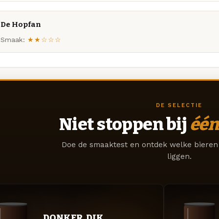
De Hopfan
Smaak:
★★☆☆☆
DE SELECTIE
Niet stoppen bij
één
Doe de smaaktest en ontdek welke bieren 
liggen.
DONKER. DIK.