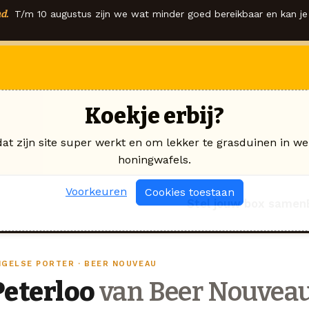
d.
T/m 10 augustus zijn we wat minder goed bereikbaar en kan je 
Koekje erbij?
dat zijn site super werkt en om lekker te grasduinen in we
honingwafels.
Voorkeuren
Cookies toestaan
Stel jouw box samen
NGELSE PORTER · BEER NOUVEAU
Peterloo
van Beer Nouvea