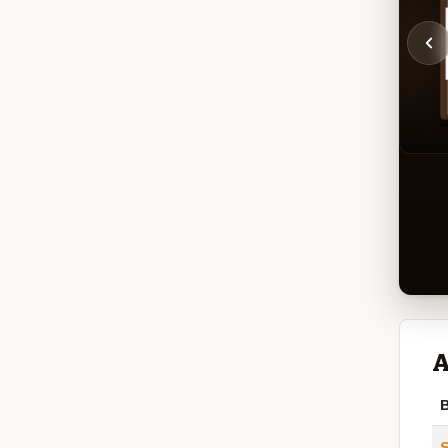
A
B
S