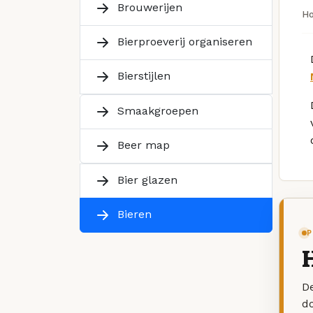
Brouwerijen
H
Bierproeverij organiseren
Bierstijlen
Smaakgroepen
Beer map
Bier glazen
Bieren
P
H
De
d