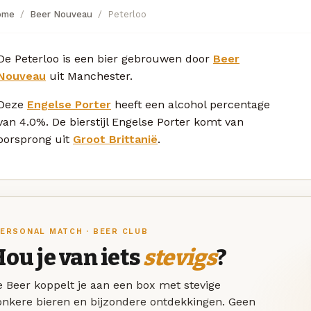
ome
Beer Nouveau
Peterloo
De Peterloo is een bier gebrouwen door
Beer
Nouveau
uit Manchester.
Deze
Engelse Porter
heeft een alcohol percentage
van 4.0%. De bierstijl Engelse Porter komt van
oorsprong uit
Groot Brittanië
.
ERSONAL MATCH · BEER CLUB
ou je van iets
stevigs
?
 Beer koppelt je aan een box met stevige
onkere bieren en bijzondere ontdekkingen. Geen