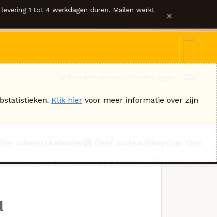
levering 1 tot 4 werkdagen duren. Mailen werkt
×
Ik heb een vraag
Contact
Inloggen
bstatistieken.
Klik hier
voor meer informatie over zijn
Bier adventskalender
Geef cadeau
Shop
Over Ons
u