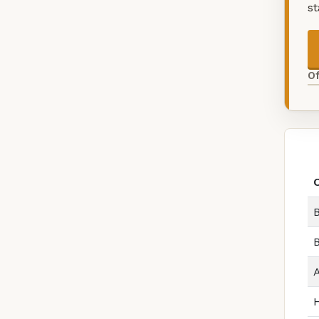
s
O
B