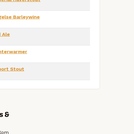
gelse Barleywine
 Ale
nterwarmer
port Stout
s &
 Kom