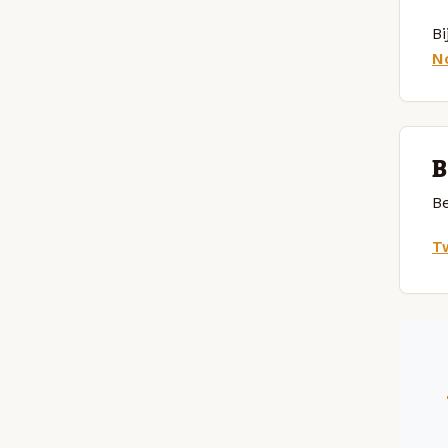
Bi
N
B
Be
Tw