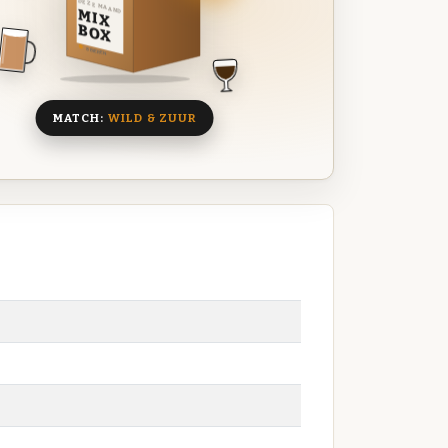
DEZE MAAND
MIX
BOX
8 BIEREN
MATCH:
WILD & ZUUR