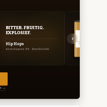
BITTER. FRUITIG.
VER
EXPLOSIEF.
UIT
Hip Hops
Bett
Amerikaanse IPA · Beerbliotek
Specia
→
en →