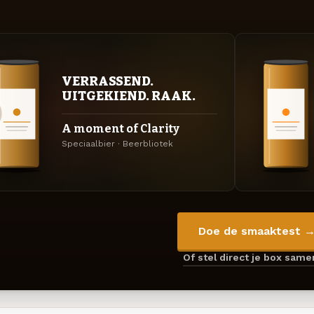
VERRASSEND.
UITGEKIEND. RAAK.
A moment of Clarity
Speciaalbier · Beerbliotek
Doe de smaaktest 
Of stel direct je box sam