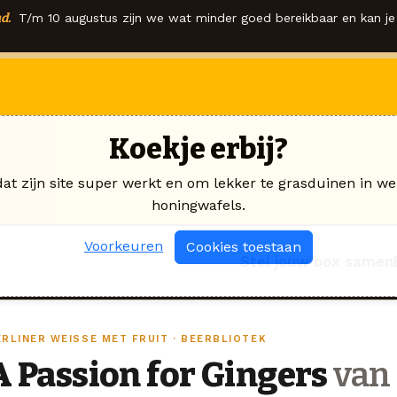
d.
T/m 10 augustus zijn we wat minder goed bereikbaar en kan je 
Koekje erbij?
dat zijn site super werkt en om lekker te grasduinen in we
honingwafels.
Voorkeuren
Cookies toestaan
Stel jouw box samen
ERLINER WEISSE MET FRUIT · BEERBLIOTEK
A Passion for Gingers
van 