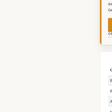
d
G
O
B