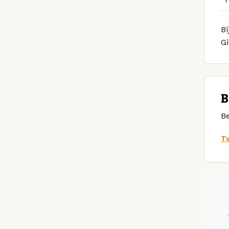
Bi
G
B
Be
Tw