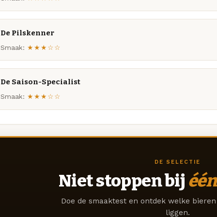
De Pilskenner
Smaak:
★★★☆☆
De Saison-Specialist
Smaak:
★★★☆☆
DE SELECTIE
Niet stoppen bij
één
Doe de smaaktest en ontdek welke bieren 
liggen.