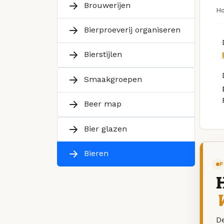
Brouwerijen
H
Bierproeverij organiseren
Bierstijlen
Smaakgroepen
Beer map
Bier glazen
Bieren
P
W
De