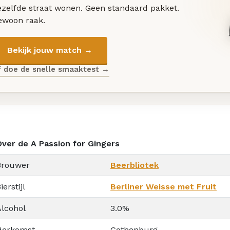
ezelfde straat wonen. Geen standaard pakket.
ewoon raak.
Bekijk jouw match →
f doe de snelle smaaktest →
Over de A Passion for Gingers
Brouwer
Beerbliotek
ierstijl
Berliner Weisse met Fruit
Alcohol
3.0%
Herkomst
Gothenburg