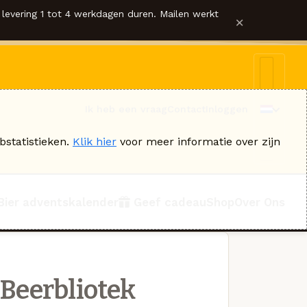
levering 1 tot 4 werkdagen duren. Mailen werkt
×
Ik heb een vraag
Contact
Inloggen
bstatistieken.
Klik hier
voor meer informatie over zijn
Bier adventskalender
Geef cadeau
Shop
Over Ons
Beerbliotek