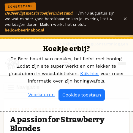
ZOMERSTAND
De Beer ligt met z'n voetjes in het zand.
T/m 10 augustus zijn
×
we wat minder goed bereikbaar en kan je levering 1 tot 4
werkdagen duren. Mailen werkt het snelst:
hello@beerinabox.nl
Ik heb een vraag
Contact
Inloggen
Koekje erbij?
De Beer houdt van cookies, het liefst met honing.
Zodat zijn site super werkt en om lekker te
grasduinen in webstatistieken.
Klik hier
voor meer
informatie over zijn honingwafels.
Navigatie
Voorkeuren
Cookies toestaan
BERLINER WEISSE MET FRUIT · BEERBLIOTEK
A passion for Strawberry
Blondes