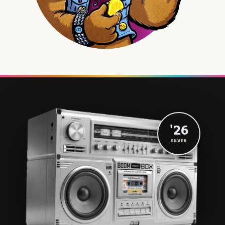
'26
SILVER