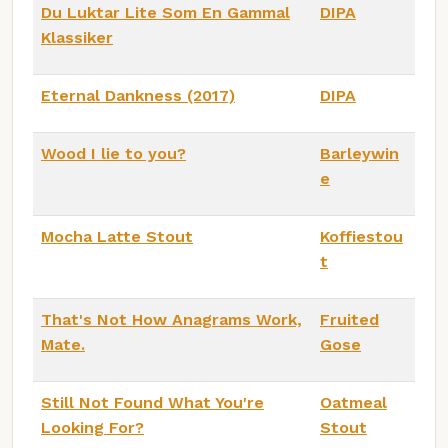
Du Luktar Lite Som En Gammal
DIPA
Klassiker
Eternal Dankness (2017)
DIPA
Wood I lie to you?
Barleywin
e
Mocha Latte Stout
Koffiestou
t
That's Not How Anagrams Work,
Fruited
Mate.
Gose
Still Not Found What You're
Oatmeal
Looking For?
Stout