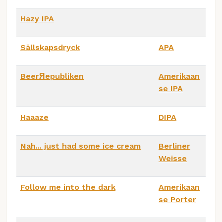
Hazy IPA
Sällskapsdryck
APA
BeerЯepubliken
Amerikaan
se IPA
Haaaze
DIPA
Nah... just had some ice cream
Berliner
Weisse
Follow me into the dark
Amerikaan
se Porter