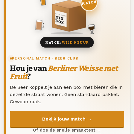
MATCH
DEZE MAAND
MIX
BOX
8 BIEREN
MATCH:
WILD & ZUUR
PERSONAL MATCH · BEER CLUB
Hou je van
Berliner Weisse met
Fruit
?
De Beer koppelt je aan een box met bieren die in
dezelfde straat wonen. Geen standaard pakket.
Gewoon raak.
Bekijk jouw match →
Of doe de snelle smaaktest →