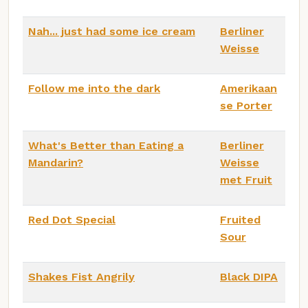
Nah... just had some ice cream
Berliner
Weisse
Follow me into the dark
Amerikaan
se Porter
What's Better than Eating a
Berliner
Mandarin?
Weisse
met Fruit
Red Dot Special
Fruited
Sour
Shakes Fist Angrily
Black DIPA