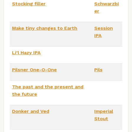
Stocking filler
Schwarzbi
er
Make tiny changes to Earth
Session
IPA
Li’l Hazy IPA
Pilsner One-O-One
Pils
The past and the present and
the future
Donker and Ved
Imperial
Stout