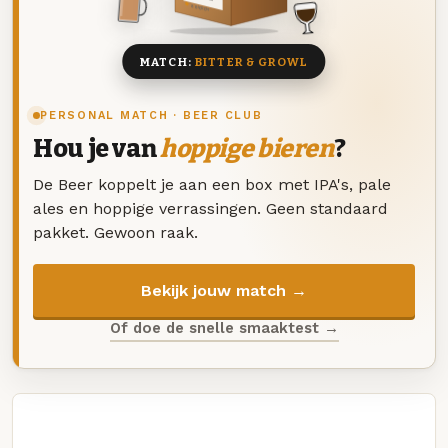
8 BIEREN
MATCH:
BITTER & GROWL
PERSONAL MATCH · BEER CLUB
Hou je van
hoppige bieren
?
De Beer koppelt je aan een box met IPA's, pale
ales en hoppige verrassingen. Geen standaard
pakket. Gewoon raak.
Bekijk jouw match →
Of doe de snelle smaaktest →