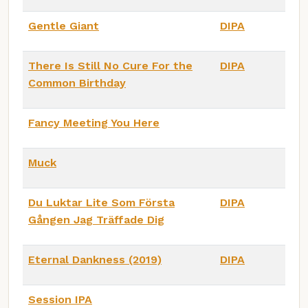
Gentle Giant
DIPA
There Is Still No Cure For the
DIPA
Common Birthday
Fancy Meeting You Here
Muck
Du Luktar Lite Som Första
DIPA
Gången Jag Träffade Dig
Eternal Dankness (2019)
DIPA
Session IPA