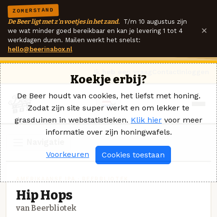
ZOMERSTAND
De Beer ligt met z'n voetjes in het zand.
T/m 10 augustus zijn
×
we wat minder goed bereikbaar en kan je levering 1 tot 4
werkdagen duren. Mailen werkt het snelst:
hello@beerinabox.nl
Ik heb een vraag
Contact
Inloggen
Koekje erbij?
De Beer houdt van cookies, het liefst met honing.
Zodat zijn site super werkt en om lekker te
grasduinen in webstatistieken.
Klik hier
voor meer
informatie over zijn honingwafels.
Navigatie
Voorkeuren
Cookies toestaan
AMERIKAANSE IPA · BEERBLIOTEK
Hip Hops
van Beerbliotek