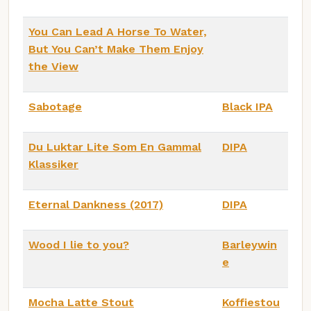
You Can Lead A Horse To Water,
But You Can’t Make Them Enjoy
the View
Sabotage
Black IPA
Du Luktar Lite Som En Gammal
DIPA
Klassiker
Eternal Dankness (2017)
DIPA
Wood I lie to you?
Barleywin
e
Mocha Latte Stout
Koffiestou