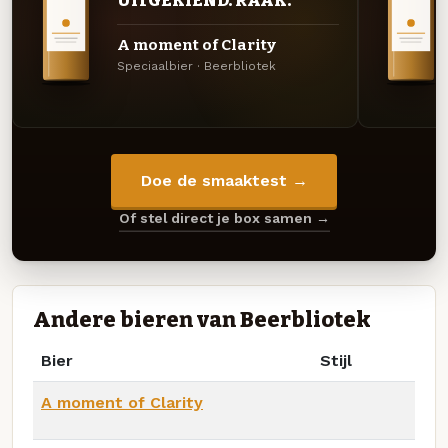
UITGEKIEND. RAAK.
A moment of Clarity
Speciaalbier · Beerbliotek
Doe de smaaktest →
Of stel direct je box samen →
Andere bieren van Beerbliotek
Bier
Stijl
A moment of Clarity