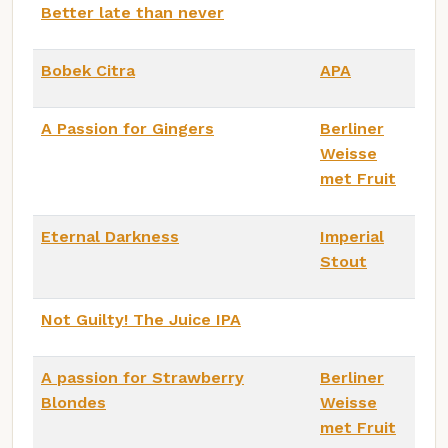
Better late than never
Bobek Citra
APA
A Passion for Gingers
Berliner
Weisse
met Fruit
Eternal Darkness
Imperial
Stout
Not Guilty! The Juice IPA
A passion for Strawberry
Berliner
Blondes
Weisse
met Fruit