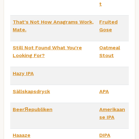
t
That's Not How Anagrams Work,
Fruited
Mate.
Gose
Still Not Found What You're
Oatmeal
Looking For?
Stout
Hazy IPA
Sällskapsdryck
APA
BeerЯepubliken
Amerikaan
se IPA
Haaaze
DIPA