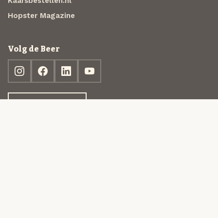
Kaarsbestellen.nl
Hopster Magazine
Volg de Beer
Ontdek jouw box
© 2013-2026 Beer in a Box BV