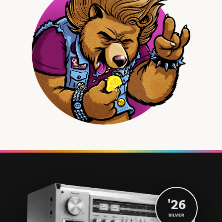
'26
SILVER