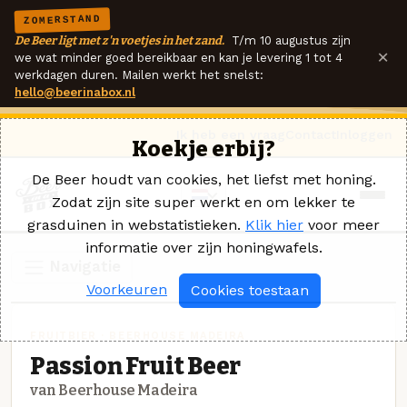
ZOMERSTAND
De Beer ligt met z'n voetjes in het zand.
T/m 10 augustus zijn
×
we wat minder goed bereikbaar en kan je levering 1 tot 4
werkdagen duren. Mailen werkt het snelst:
hello@beerinabox.nl
Ik heb een vraag
Contact
Inloggen
Koekje erbij?
De Beer houdt van cookies, het liefst met honing.
Zodat zijn site super werkt en om lekker te
grasduinen in webstatistieken.
Klik hier
voor meer
informatie over zijn honingwafels.
Navigatie
Voorkeuren
Cookies toestaan
FRUITBIER · BEERHOUSE MADEIRA
Passion Fruit Beer
van Beerhouse Madeira