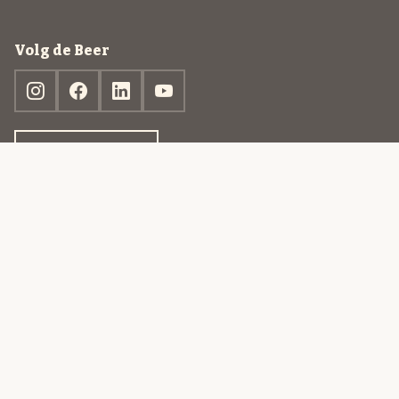
Volg de Beer
Ontdek jouw box
© 2013-2026 Beer in a Box BV