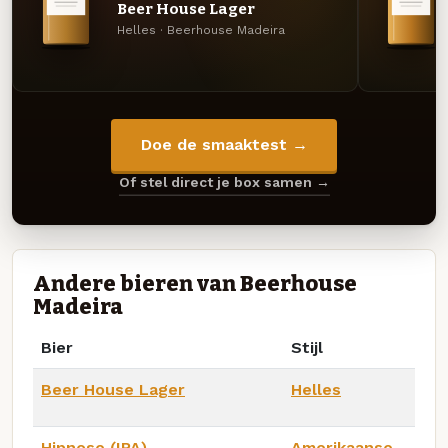
Beer House Lager
Helles · Beerhouse Madeira
Doe de smaaktest →
Of stel direct je box samen →
Andere bieren van Beerhouse
Madeira
Bier
Stijl
Beer House Lager
Helles
Hipnose (IPA)
Amerikaanse