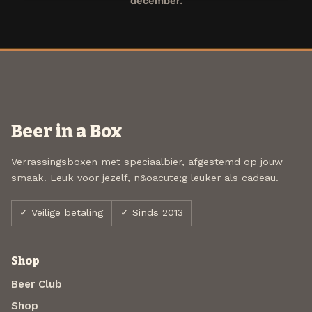
december.
Beer in a Box
Verrassingsboxen met speciaalbier, afgestemd op jouw
smaak. Leuk voor jezelf, n&oacute;g leuker als cadeau.
✓ Veilige betaling
✓ Sinds 2013
Shop
Beer Club
Shop