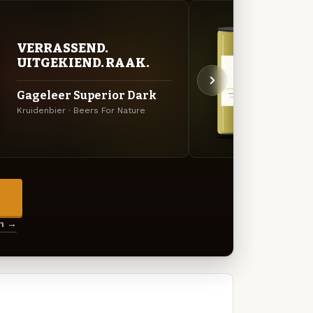
ZUU
VERRASSEND.
AVO
UITGEKIEND. RAAK.
Gage
Gageleer Superior Dark
Hop
Kruidenbier · Beers For Nature
Sour -
→
en →