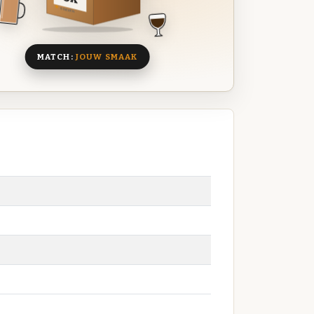
8 BIEREN
MATCH:
JOUW SMAAK