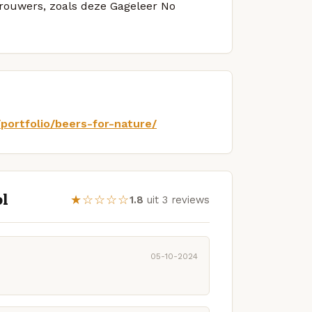
 brouwers, zoals deze Gageleer No
portfolio/beers-for-nature/
ol
★☆☆☆☆
1.8
uit 3 reviews
05-10-2024