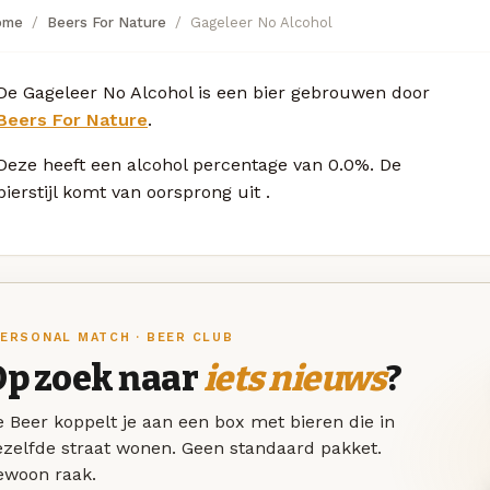
ome
Beers For Nature
Gageleer No Alcohol
De Gageleer No Alcohol is een bier gebrouwen door
Beers For Nature
.
Deze
heeft een alcohol percentage van 0.0%. De
bierstijl komt van oorsprong uit
.
ERSONAL MATCH · BEER CLUB
Op zoek naar
iets nieuws
?
 Beer koppelt je aan een box met bieren die in
ezelfde straat wonen. Geen standaard pakket.
ewoon raak.