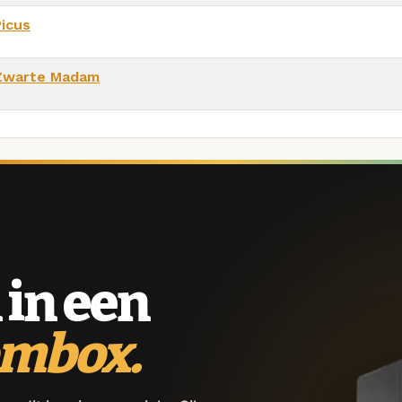
Picus
Zwarte Madam
 in een
ombox.