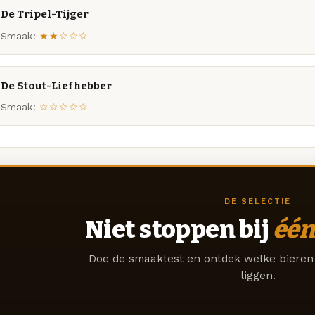
De Tripel-Tijger
Smaak:
★★☆☆☆
De Stout-Liefhebber
Smaak:
☆☆☆☆☆
DE SELECTIE
Niet stoppen bij
één
Doe de smaaktest en ontdek welke bieren 
liggen.