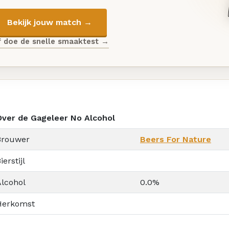
Bekijk jouw match →
f doe de snelle smaaktest →
Over de Gageleer No Alcohol
Brouwer
Beers For Nature
ierstijl
Alcohol
0.0%
Herkomst