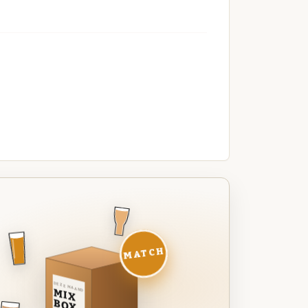
MATCH
DEZE MAAND
MIX
BOX