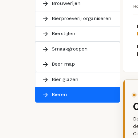
Brouwerijen
H
Bierproeverij organiseren
Bierstijlen
Smaakgroepen
Beer map
Bier glazen
Bieren
P
De
d
G