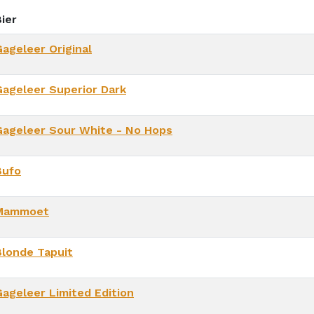
ier
Gageleer Original
Gageleer Superior Dark
Gageleer Sour White - No Hops
Bufo
Mammoet
Blonde Tapuit
Gageleer Limited Edition