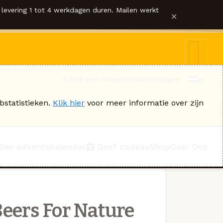
levering 1 tot 4 werkdagen duren. Mailen werkt
×
Ik heb een vraag
Contact
Inloggen
bstatistieken.
Klik hier
voor meer informatie over zijn
Bier adventskalender
Geef cadeau
Shop
Over Ons
eers For Nature