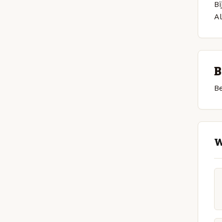
Bi
A
B
Be
W