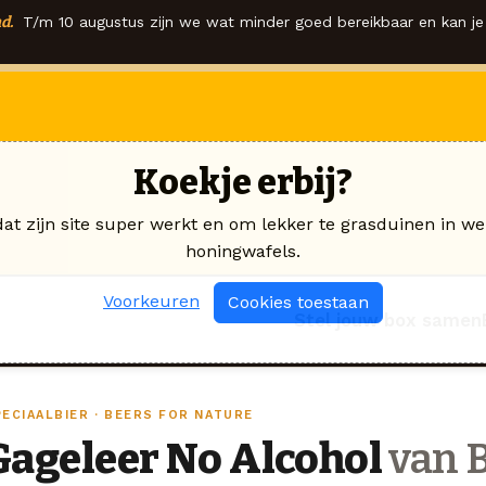
d.
T/m 10 augustus zijn we wat minder goed bereikbaar en kan je 
Koekje erbij?
dat zijn site super werkt en om lekker te grasduinen in we
honingwafels.
Voorkeuren
Cookies toestaan
Stel jouw box samen
PECIAALBIER · BEERS FOR NATURE
Gageleer No Alcohol
van B