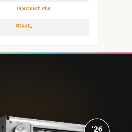
Tsjechisch Pils
Stout_
'26