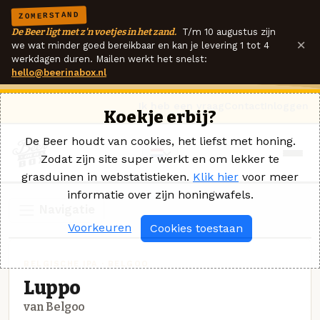
ZOMERSTAND
De Beer ligt met z'n voetjes in het zand.
T/m 10 augustus zijn
×
we wat minder goed bereikbaar en kan je levering 1 tot 4
werkdagen duren. Mailen werkt het snelst:
hello@beerinabox.nl
Ik heb een vraag
Contact
Inloggen
Koekje erbij?
De Beer houdt van cookies, het liefst met honing.
Zodat zijn site super werkt en om lekker te
grasduinen in webstatistieken.
Klik hier
voor meer
informatie over zijn honingwafels.
Navigatie
Voorkeuren
Cookies toestaan
BELGISCHE IPA · BELGOO
Luppo
van Belgoo