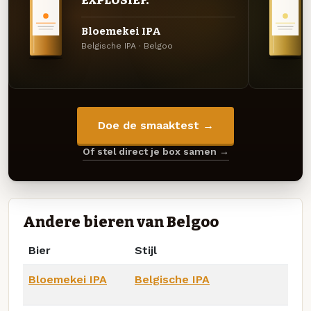
EXPLOSIEF.
Bloemekei IPA
Belgische IPA · Belgoo
Doe de smaaktest →
Of stel direct je box samen →
Andere bieren van Belgoo
Bier
Stijl
Bloemekei IPA
Belgische IPA