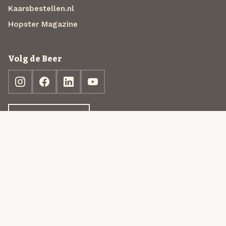
Kaarsbestellen.nl
Hopster Magazine
Volg de Beer
Ontdek jouw box
© 2013-2026 Beer in a Box BV