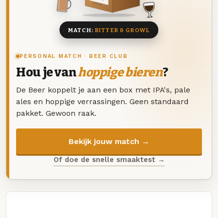
8 BIEREN
MATCH:
BITTER & GROWL
PERSONAL MATCH · BEER CLUB
Hou je van
hoppige bieren
?
De Beer koppelt je aan een box met IPA's, pale
ales en hoppige verrassingen. Geen standaard
pakket. Gewoon raak.
Bekijk jouw match →
Of doe de snelle smaaktest →