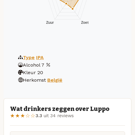
Type
IPA
Alcohol
7
Kleur
20
Herkomst
België
Wat drinkers zeggen over Luppo
★★★☆☆
3.3
uit 34 reviews