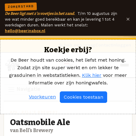
ZOMERSTAND
De Beer ligt met z'n voetjes in het zand.
T/m 10 augustus zijn
×
we wat minder goed bereikbaar en kan je levering 1 tot 4
werkdagen duren. Mailen werkt het snelst:
hello@beerinabox.nl
Ik heb een vraag
Contact
Inloggen
Koekje erbij?
De Beer houdt van cookies, het liefst met honing.
Zodat zijn site super werkt en om lekker te
grasduinen in webstatistieken.
Klik hier
voor meer
informatie over zijn honingwafels.
Navigatie
Voorkeuren
Cookies toestaan
APA · BELL'S BREWERY
Oatsmobile Ale
van Bell's Brewery