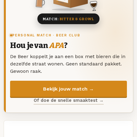
8 BIEREN
MATCH:
BITTER & GROWL
PERSONAL MATCH · BEER CLUB
Hou je van
APA
?
De Beer koppelt je aan een box met bieren die in
dezelfde straat wonen. Geen standaard pakket.
Gewoon raak.
Bekijk jouw match →
Of doe de snelle smaaktest →