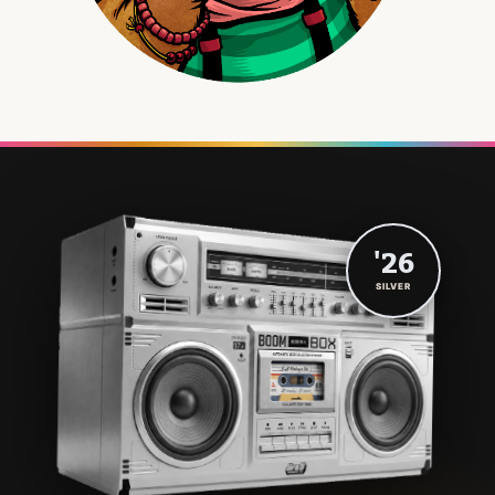
'26
SILVER