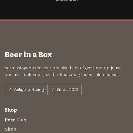
Beer in a Box
Verrassingsboxen met speciaalbier, afgestemd op jouw
smaak. Leuk voor jezelf, n&oacute;g leuker als cadeau.
✓ Veilige betaling
✓ Sinds 2013
Shop
Beer Club
Shop