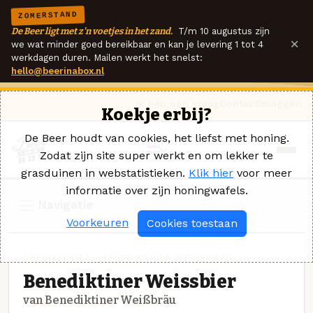
ZOMERSTAND
De Beer ligt met z'n voetjes in het zand.
T/m 10 augustus zijn
×
we wat minder goed bereikbaar en kan je levering 1 tot 4
werkdagen duren. Mailen werkt het snelst:
hello@beerinabox.nl
Ik heb een vraag
Contact
Inloggen
Koekje erbij?
De Beer houdt van cookies, het liefst met honing.
Zodat zijn site super werkt en om lekker te
grasduinen in webstatistieken.
Klik hier
voor meer
informatie over zijn honingwafels.
Navigatie
Voorkeuren
Cookies toestaan
SPECIAALBIER · BENEDIKTINER WEISSBRÄU
Benediktiner Weissbier
van Benediktiner Weißbräu