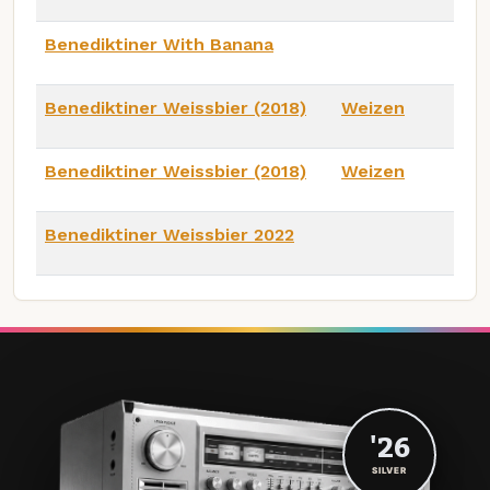
Benediktiner With Banana
Benediktiner Weissbier (2018)
Weizen
Benediktiner Weissbier (2018)
Weizen
Benediktiner Weissbier 2022
'26
SILVER