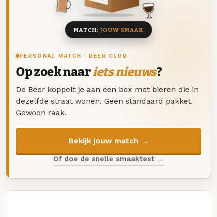
8 BIEREN
MATCH:
JOUW SMAAK
PERSONAL MATCH · BEER CLUB
Op zoek naar
iets nieuws
?
De Beer koppelt je aan een box met bieren die in
dezelfde straat wonen. Geen standaard pakket.
Gewoon raak.
Bekijk jouw match →
Of doe de snelle smaaktest →