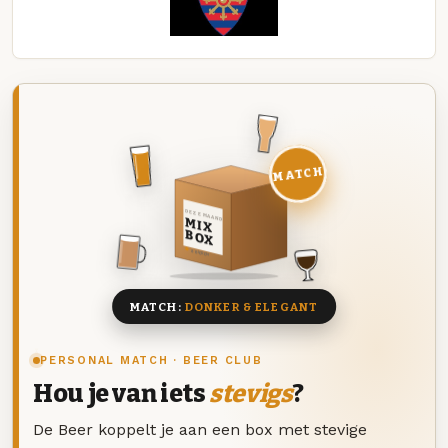
MATCH
DEZE MAAND
MIX
BOX
8 BIEREN
MATCH:
DONKER & ELEGANT
PERSONAL MATCH · BEER CLUB
Hou je van iets
stevigs
?
De Beer koppelt je aan een box met stevige