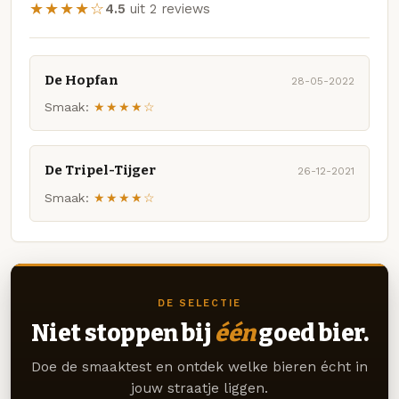
★★★★☆
4.5
uit 2 reviews
De Hopfan
28-05-2022
Smaak:
★★★★☆
De Tripel-Tijger
26-12-2021
Smaak:
★★★★☆
DE SELECTIE
Niet stoppen bij
één
goed bier.
Doe de smaaktest en ontdek welke bieren écht in
jouw straatje liggen.