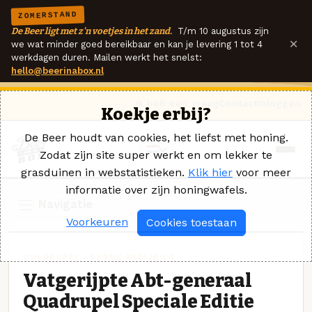
ZOMERSTAND
De Beer ligt met z'n voetjes in het zand.
T/m 10 augustus zijn
×
we wat minder goed bereikbaar en kan je levering 1 tot 4
werkdagen duren. Mailen werkt het snelst:
hello@beerinabox.nl
Ik heb een vraag
Contact
Inloggen
Koekje erbij?
De Beer houdt van cookies, het liefst met honing.
Zodat zijn site super werkt en om lekker te
grasduinen in webstatistieken.
Klik hier
voor meer
informatie over zijn honingwafels.
Navigatie
Voorkeuren
Cookies toestaan
QUADRUPEL · BERNE ABDIJBIER
Vatgerijpte Abt-generaal
Quadrupel Speciale Editie