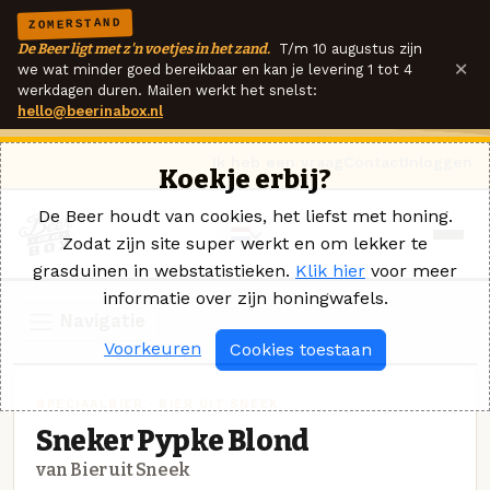
ZOMERSTAND
De Beer ligt met z'n voetjes in het zand.
T/m 10 augustus zijn
×
we wat minder goed bereikbaar en kan je levering 1 tot 4
werkdagen duren. Mailen werkt het snelst:
hello@beerinabox.nl
Ik heb een vraag
Contact
Inloggen
Koekje erbij?
De Beer houdt van cookies, het liefst met honing.
Zodat zijn site super werkt en om lekker te
grasduinen in webstatistieken.
Klik hier
voor meer
informatie over zijn honingwafels.
Navigatie
Voorkeuren
Cookies toestaan
SPECIAALBIER · BIER UIT SNEEK
Sneker Pypke Blond
van Bier uit Sneek