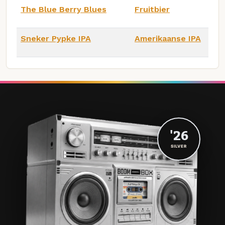
The Blue Berry Blues
Fruitbier
Sneker Pypke IPA
Amerikaanse IPA
'26
SILVER