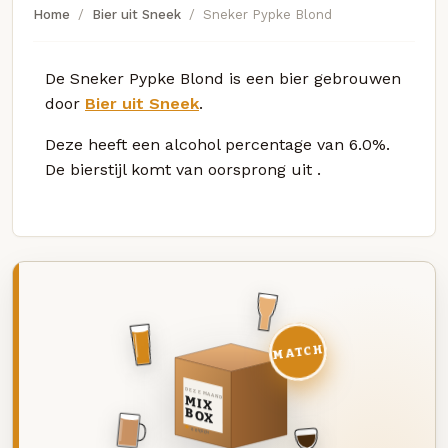
Home
Bier uit Sneek
Sneker Pypke Blond
De Sneker Pypke Blond is een bier gebrouwen
door
Bier uit Sneek
.
Deze
heeft een alcohol percentage van 6.0%.
De bierstijl komt van oorsprong uit
.
MATCH
DEZE MAAND
MIX
BOX
8 BIEREN