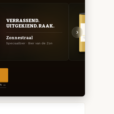
VERRASSEND.
GOU
UITGEKIEND. RAAK.
ZAC
Zonnestraal
Zon
Speciaalbier · Bier van de Zon
Belgis
→
en →