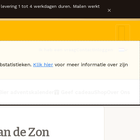
levering 1 tot 4 werkdagen duren. Mailen werkt
×
Ik heb een vraag
Contact
Inloggen
bstatistieken.
Klik hier
voor meer informatie over zijn
Bier adventskalender
Geef cadeau
Shop
Over Ons
an de Zon