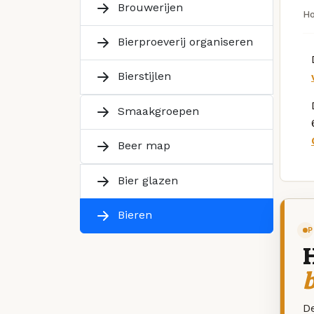
Brouwerijen
H
Bierproeverij organiseren
Bierstijlen
Smaakgroepen
Beer map
Bier glazen
Bieren
P
De