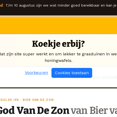
d.
T/m 10 augustus zijn we wat minder goed bereikbaar en kan je 
Koekje erbij?
dat zijn site super werkt en om lekker te grasduinen in we
honingwafels.
Voorkeuren
Cookies toestaan
Stel jouw box samen
GELSE IPA · BIER VAN DE ZON
God Van De Zon
van Bier v