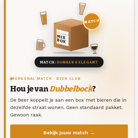
MATCH
DEZE MAAND
MIX
BOX
8 BIEREN
MATCH:
DONKER & ELEGANT
PERSONAL MATCH · BEER CLUB
Hou je van
Dubbelbock
?
De Beer koppelt je aan een box met bieren die in
dezelfde straat wonen. Geen standaard pakket.
Gewoon raak.
Bekijk jouw match →