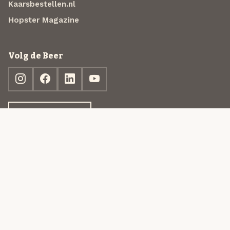
Kaarsbestellen.nl
Hopster Magazine
Volg de Beer
Ontdek jouw box
© 2013-2026 Beer in a Box BV