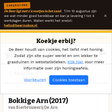
ZOMERSTAND
De Beer ligt met z'n voetjes in het zand.
T/m 10 augustus zijn
×
we wat minder goed bereikbaar en kan je levering 1 tot 4
werkdagen duren. Mailen werkt het snelst:
hello@beerinabox.nl
Ik heb een vraag
Contact
Inloggen
Koekje erbij?
De Beer houdt van cookies, het liefst met honing.
Zodat zijn site super werkt en om lekker te
grasduinen in webstatistieken.
Klik hier
voor meer
informatie over zijn honingwafels.
Navigatie
Voorkeuren
Cookies toestaan
DUBBELBOCK · BIERBROUWERIJ DE ARN
Bokkige Arn (2017)
van Bierbrouwerij De Arn