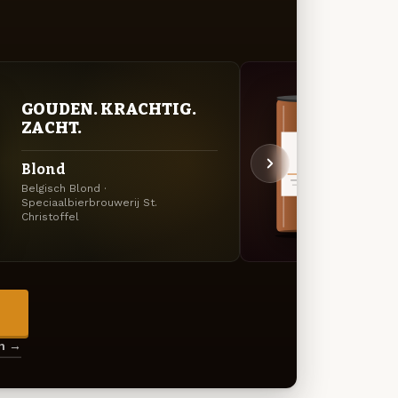
GOUDEN. KRACHTIG.
KRU
ZACHT.
SEI
Blond
Bock
Belgisch Blond ·
Dubbel
Speciaalbierbrouwerij St.
St. Chr
Christoffel
→
en →