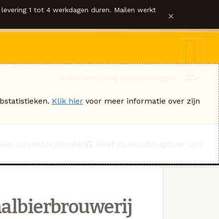
levering 1 tot 4 werkdagen duren. Mailen werkt
×
Ik heb een vraag
Contact
Inloggen
bstatistieken.
Klik hier
voor meer informatie over zijn
Bier adventskalender
Geef cadeau
Shop
Over Ons
albierbrouwerij