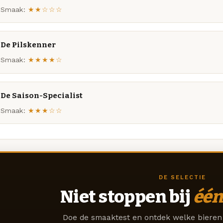
Smaak:
★★☆☆☆
De Pilskenner
Smaak:
★★★★☆
De Saison-Specialist
Smaak:
★★★☆☆
DE SELECTIE
Niet stoppen bij
één
Doe de smaaktest en ontdek welke bieren 