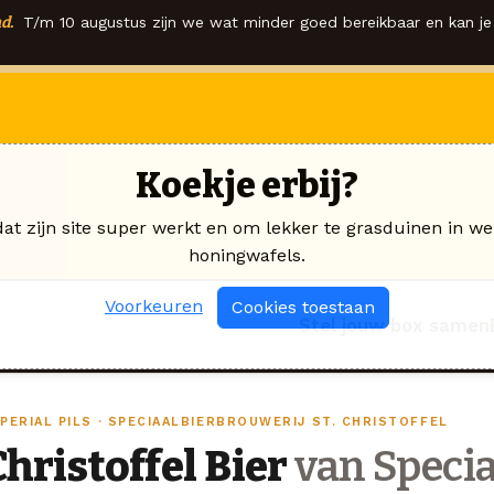
d.
T/m 10 augustus zijn we wat minder goed bereikbaar en kan je 
Koekje erbij?
dat zijn site super werkt en om lekker te grasduinen in we
honingwafels.
Voorkeuren
Cookies toestaan
Stel jouw box samen
PERIAL PILS · SPECIAALBIERBROUWERIJ ST. CHRISTOFFEL
Christoffel Bier
van Specia