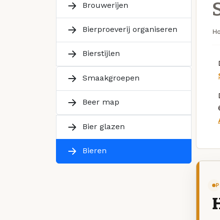
S
Brouwerijen
Bierproeverij organiseren
H
Bierstijlen
Smaakgroepen
Beer map
Bier glazen
Bieren
P
H