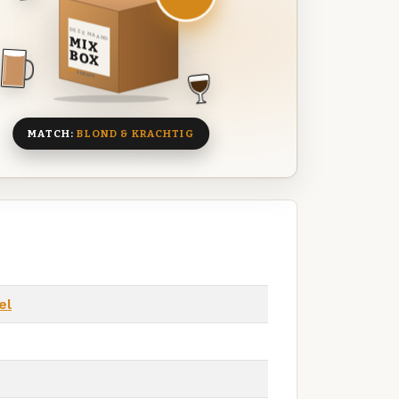
DEZE MAAND
MIX
BOX
8 BIEREN
MATCH:
BLOND & KRACHTIG
el