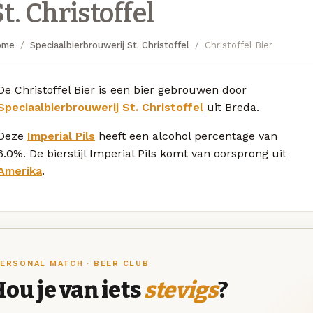
t. Christoffel
ome
Speciaalbierbrouwerij St. Christoffel
Christoffel Bier
De Christoffel Bier is een bier gebrouwen door
Speciaalbierbrouwerij St. Christoffel
uit Breda.
Deze
Imperial Pils
heeft een alcohol percentage van
6.0%. De bierstijl Imperial Pils komt van oorsprong uit
Amerika
.
ERSONAL MATCH · BEER CLUB
ou je van iets
stevigs
?