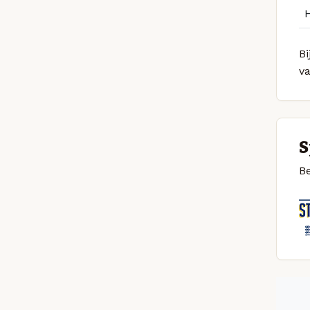
Bi
v
S
Be