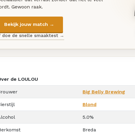
ordt. Gewoon raak.
Bekijk jouw match →
f doe de snelle smaaktest →
Over de LOULOU
Brouwer
Big Belly Brewing
ierstijl
Blond
Alcohol
5.0%
Herkomst
Breda