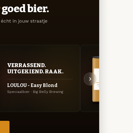
goed bier.
écht in jouw straatje
VER
VERRASSEND.
UIT
UITGEKIEND. RAAK.
BOBB
LOULOU - Easy Blond
Engl
Speciaalbier · Big Belly Brewing
Specia
→