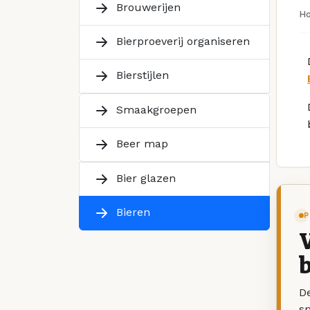
Brouwerijen
H
Bierproeverij organiseren
Bierstijlen
Smaakgroepen
Beer map
Bier glazen
Bieren
P
V
b
De
sp