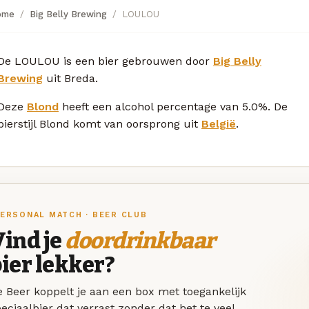
ome
Big Belly Brewing
LOULOU
De LOULOU is een bier gebrouwen door
Big Belly
Brewing
uit Breda.
Deze
Blond
heeft een alcohol percentage van 5.0%. De
bierstijl Blond komt van oorsprong uit
België
.
ERSONAL MATCH · BEER CLUB
ind je
doordrinkbaar
ier lekker?
 Beer koppelt je aan een box met toegankelijk
eciaalbier dat verrast zonder dat het te veel