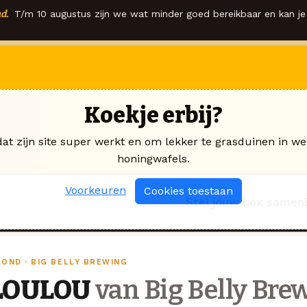
d.
T/m 10 augustus zijn we wat minder goed bereikbaar en kan je 
Koekje erbij?
dat zijn site super werkt en om lekker te grasduinen in we
honingwafels.
Voorkeuren
Cookies toestaan
Stel jouw box samen
LOND · BIG BELLY BREWING
LOULOU
van Big Belly Bre