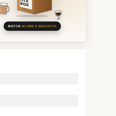
MIX
BOX
8 BIEREN
MATCH:
BLOND & KRACHTIG