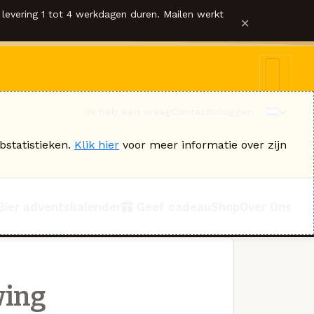
levering 1 tot 4 werkdagen duren. Mailen werkt
×
Ik heb een vraag
Contact
Inloggen
bstatistieken.
Klik hier
voor meer informatie over zijn
Bier adventskalender
Geef cadeau
Shop
Over Ons
wing