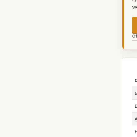
w
O
B