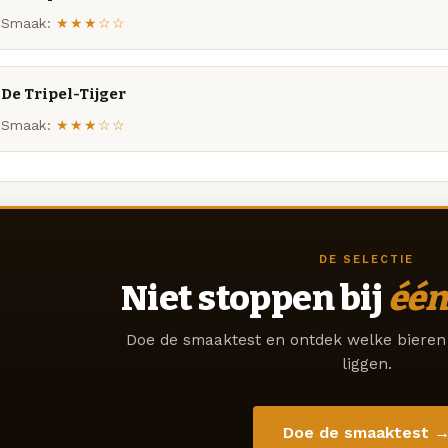
Smaak:
★★★☆☆
De Tripel-Tijger
Smaak:
★★★☆☆
DE SELECTIE
Niet stoppen bij
één
Doe de smaaktest en ontdek welke bieren 
liggen.
Doe de smaaktest 