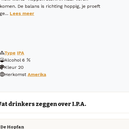
komen. De balans is richting hoppig, je proeft
ge...
Lees meer
Type
IPA
Alcohol
6
Kleur
20
Herkomst
Amerika
at drinkers zeggen over I.P.A.
De Hopfan