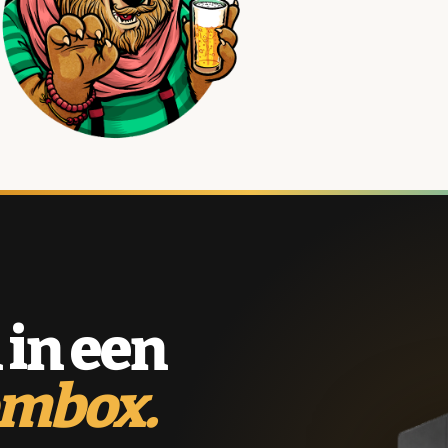
 in een
ombox.