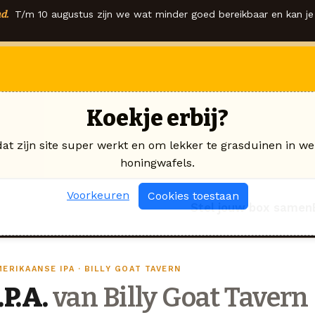
d.
T/m 10 augustus zijn we wat minder goed bereikbaar en kan je 
Koekje erbij?
dat zijn site super werkt en om lekker te grasduinen in we
honingwafels.
Voorkeuren
Cookies toestaan
Stel jouw box samen
ERIKAANSE IPA · BILLY GOAT TAVERN
.P.A.
van Billy Goat Tavern