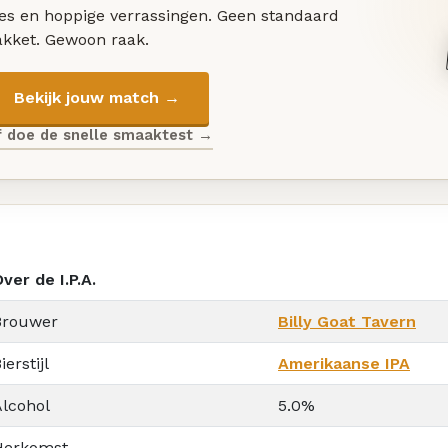
les en hoppige verrassingen. Geen standaard
akket. Gewoon raak.
Bekijk jouw match →
f doe de snelle smaaktest →
ver de I.P.A.
Brouwer
Billy Goat Tavern
ierstijl
Amerikaanse IPA
Alcohol
5.0%
Herkomst