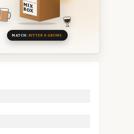
DEZE MAAND
MIX
BOX
8 BIEREN
MATCH:
BITTER & GROWL