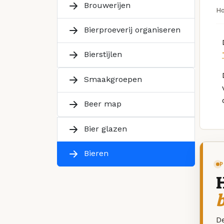
Brouwerijen
H
Bierproeverij organiseren
Bierstijlen
Smaakgroepen
Beer map
Bier glazen
Bieren
P
De