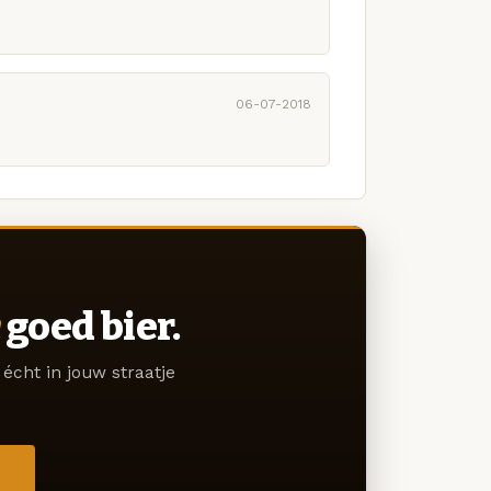
06-07-2018
goed bier.
écht in jouw straatje
→