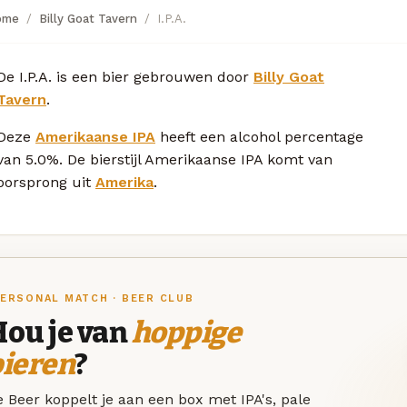
ome
Billy Goat Tavern
I.P.A.
De I.P.A. is een bier gebrouwen door
Billy Goat
Tavern
.
Deze
Amerikaanse IPA
heeft een alcohol percentage
van 5.0%. De bierstijl Amerikaanse IPA komt van
oorsprong uit
Amerika
.
ERSONAL MATCH · BEER CLUB
Hou je van
hoppige
bieren
?
 Beer koppelt je aan een box met IPA's, pale