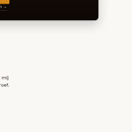
en →
 mij
roef.