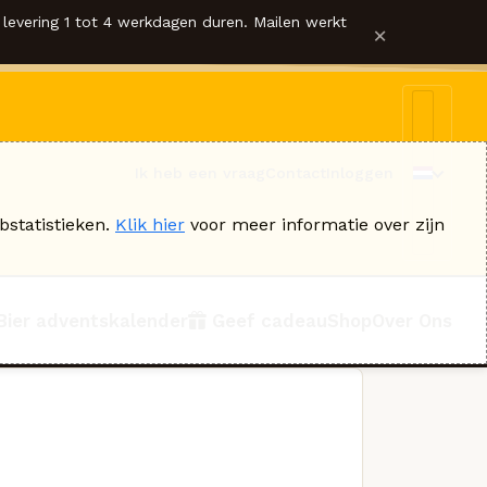
levering 1 tot 4 werkdagen duren. Mailen werkt
×
Ik heb een vraag
Contact
Inloggen
bstatistieken.
Klik hier
voor meer informatie over zijn
Bier adventskalender
Geef cadeau
Shop
Over Ons