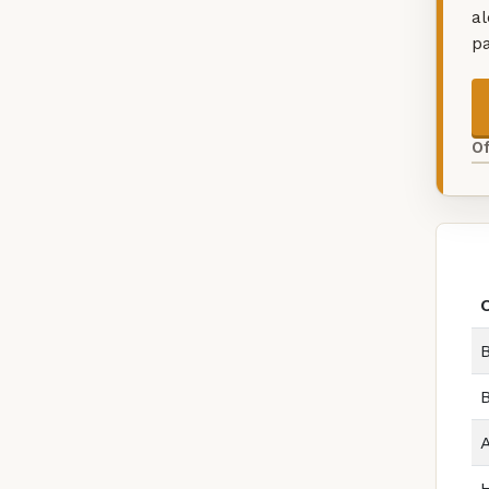
a
p
O
O
B