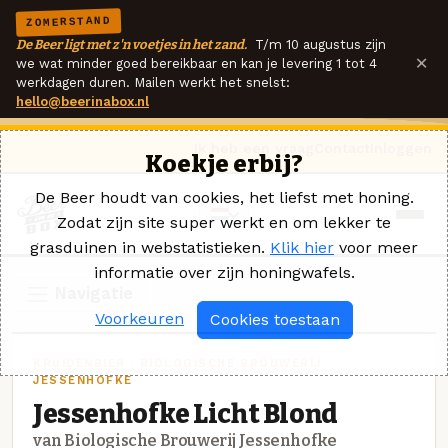
ZOMERSTAND
De Beer ligt met z'n voetjes in het zand.
T/m 10 augustus zijn
×
we wat minder goed bereikbaar en kan je levering 1 tot 4
werkdagen duren. Mailen werkt het snelst:
hello@beerinabox.nl
Ik heb een vraag
Contact
Inloggen
Koekje erbij?
De Beer houdt van cookies, het liefst met honing.
Zodat zijn site super werkt en om lekker te
grasduinen in webstatistieken.
Klik hier
voor meer
informatie over zijn honingwafels.
Navigatie
Voorkeuren
Cookies toestaan
KRUIDENBIER · BIOLOGISCHE BROUWERIJ
JESSENHOFKE
Jessenhofke Licht Blond
van Biologische Brouwerij Jessenhofke