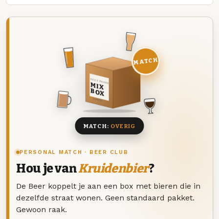
MATCH
DEZE MAAND
MIX
BOX
8 BIEREN
MATCH:
OVERIG
PERSONAL MATCH · BEER CLUB
Hou je van
Kruidenbier
?
De Beer koppelt je aan een box met bieren die in
dezelfde straat wonen. Geen standaard pakket.
Gewoon raak.