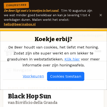
ZOMERSTAND
De Beer ligt met z'n voetjes in het zand.
T/m 10 augustus zijn
×
we wat minder goed bereikbaar en kan je levering 1 tot 4
werkdagen duren. Mailen werkt het snelst:
hello@beerinabox.nl
Ik heb een vraag
Contact
Inloggen
Koekje erbij?
De Beer houdt van cookies, het liefst met honing.
Zodat zijn site super werkt en om lekker te
grasduinen in webstatistieken.
Klik hier
voor meer
informatie over zijn honingwafels.
Navigatie
Voorkeuren
Cookies toestaan
BLACK IPA · BIRRIFICIO DELLA GRANDA
Black Hop Sun
van Birrificio della Granda