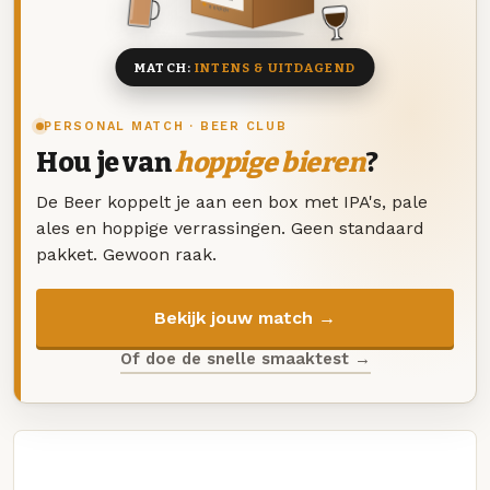
8 BIEREN
MATCH:
INTENS & UITDAGEND
PERSONAL MATCH · BEER CLUB
Hou je van
hoppige bieren
?
De Beer koppelt je aan een box met IPA's, pale
ales en hoppige verrassingen. Geen standaard
pakket. Gewoon raak.
Bekijk jouw match →
Of doe de snelle smaaktest →