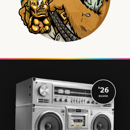
'26
SILVER