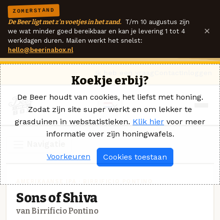
ZOMERSTAND
De Beer ligt met z'n voetjes in het zand.
T/m 10 augustus zijn
×
we wat minder goed bereikbaar en kan je levering 1 tot 4
werkdagen duren. Mailen werkt het snelst:
hello@beerinabox.nl
Ik heb een vraag
Contact
Inloggen
Koekje erbij?
De Beer houdt van cookies, het liefst met honing.
Zodat zijn site super werkt en om lekker te
grasduinen in webstatistieken.
Klik hier
voor meer
informatie over zijn honingwafels.
Navigatie
Voorkeuren
Cookies toestaan
AMERIKAANSE IPA · BIRRIFICIO PONTINO
Sons of Shiva
van Birrificio Pontino