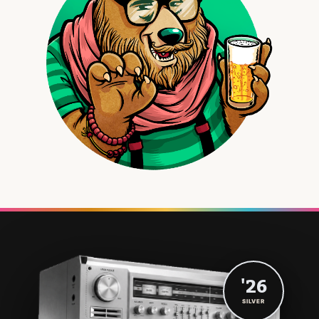
'26
SILVER