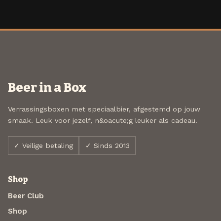
Beer in a Box
Verrassingsboxen met speciaalbier, afgestemd op jouw
smaak. Leuk voor jezelf, n&oacute;g leuker als cadeau.
✓ Veilige betaling
✓ Sinds 2013
Shop
Beer Club
Shop