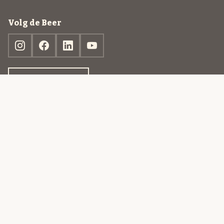
Volg de Beer
Ontdek jouw box
© 2013-2026 Beer in a Box BV