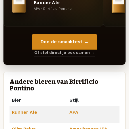
Runner Ale
APA · Birrificio Pontino
Doe de smaaktest →
Of stel direct je box samen →
Andere bieren van Birrificio
Pontino
Bier
Stijl
Runner Ale
APA
Olim Palus
Amerikaanse IPA