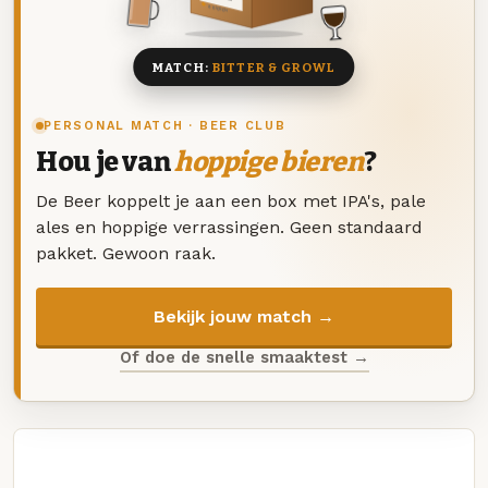
8 BIEREN
MATCH:
BITTER & GROWL
PERSONAL MATCH · BEER CLUB
Hou je van
hoppige bieren
?
De Beer koppelt je aan een box met IPA's, pale
ales en hoppige verrassingen. Geen standaard
pakket. Gewoon raak.
Bekijk jouw match →
Of doe de snelle smaaktest →