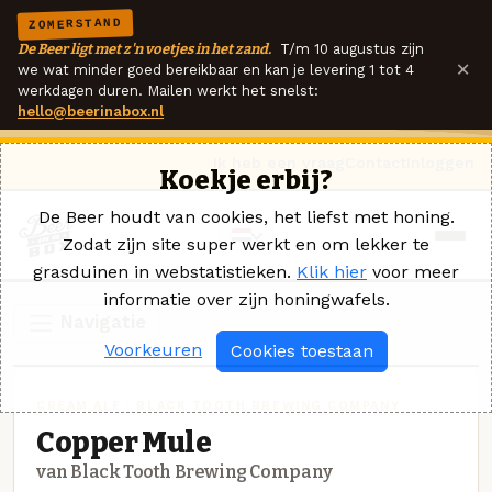
ZOMERSTAND
De Beer ligt met z'n voetjes in het zand.
T/m 10 augustus zijn
×
we wat minder goed bereikbaar en kan je levering 1 tot 4
werkdagen duren. Mailen werkt het snelst:
hello@beerinabox.nl
Ik heb een vraag
Contact
Inloggen
Koekje erbij?
De Beer houdt van cookies, het liefst met honing.
Zodat zijn site super werkt en om lekker te
grasduinen in webstatistieken.
Klik hier
voor meer
informatie over zijn honingwafels.
Navigatie
Voorkeuren
Cookies toestaan
CREAM ALE · BLACK TOOTH BREWING COMPANY
Copper Mule
van Black Tooth Brewing Company