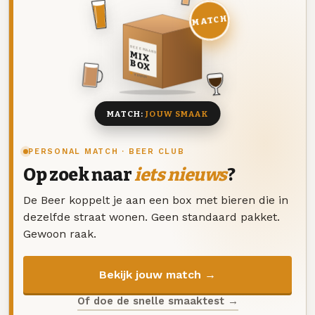
MATCH
DEZE MAAND
MIX
BOX
8 BIEREN
MATCH:
JOUW SMAAK
PERSONAL MATCH · BEER CLUB
Op zoek naar
iets nieuws
?
De Beer koppelt je aan een box met bieren die in
dezelfde straat wonen. Geen standaard pakket.
Gewoon raak.
Bekijk jouw match →
Of doe de snelle smaaktest →