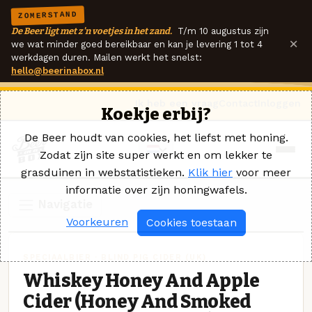
ZOMERSTAND
De Beer ligt met z'n voetjes in het zand.
T/m 10 augustus zijn
×
we wat minder goed bereikbaar en kan je levering 1 tot 4
werkdagen duren. Mailen werkt het snelst:
hello@beerinabox.nl
Ik heb een vraag
Contact
Inloggen
Koekje erbij?
De Beer houdt van cookies, het liefst met honing.
Zodat zijn site super werkt en om lekker te
grasduinen in webstatistieken.
Klik hier
voor meer
informatie over zijn honingwafels.
Navigatie
Voorkeuren
Cookies toestaan
SPECIAALBIER · BLIND PIG CIDER (UK)
Whiskey Honey And Apple
Cider (Honey And Smoked