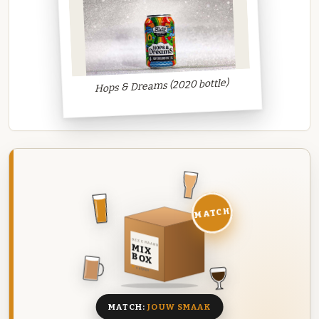
Hops & Dreams (2020 bottle)
MATCH
DEZE MAAND
MIX
BOX
8 BIEREN
MATCH:
JOUW SMAAK