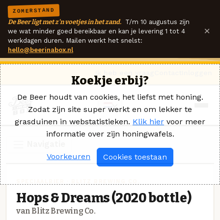
ZOMERSTAND
De Beer ligt met z'n voetjes in het zand.
T/m 10 augustus zijn
×
we wat minder goed bereikbaar en kan je levering 1 tot 4
werkdagen duren. Mailen werkt het snelst:
hello@beerinabox.nl
Ik heb een vraag
Contact
Inloggen
Koekje erbij?
De Beer houdt van cookies, het liefst met honing.
Zodat zijn site super werkt en om lekker te
grasduinen in webstatistieken.
Klik hier
voor meer
informatie over zijn honingwafels.
Navigatie
Voorkeuren
Cookies toestaan
SPECIAALBIER · BLITZ BREWING CO.
Hops & Dreams (2020 bottle)
van Blitz Brewing Co.