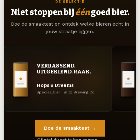
DE SELECTIE
Niet stoppen bij
één
goed bier.
Doe de smaaktest en ontdek welke bieren écht in
jouw straatje liggen.
VERRASSEND.
UITGEKIEND. RAAK.
Hops & Dreams
Speciaalbier · Blitz Brewing Co.
Doe de smaaktest →
Of stel direct je box samen →