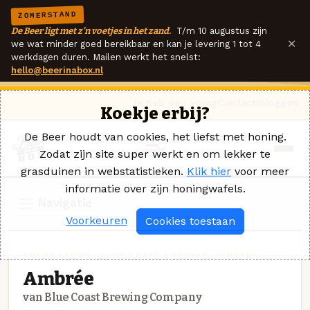
ZOMERSTAND
De Beer ligt met z'n voetjes in het zand.
T/m 10 augustus zijn
×
we wat minder goed bereikbaar en kan je levering 1 tot 4
werkdagen duren. Mailen werkt het snelst:
hello@beerinabox.nl
Ik heb een vraag
Contact
Inloggen
Koekje erbij?
De Beer houdt van cookies, het liefst met honing.
Zodat zijn site super werkt en om lekker te
grasduinen in webstatistieken.
Klik hier
voor meer
informatie over zijn honingwafels.
Navigatie
Voorkeuren
Cookies toestaan
AMBER LAGER · BLUE COAST BREWING COMPANY
Ambrée
van Blue Coast Brewing Company