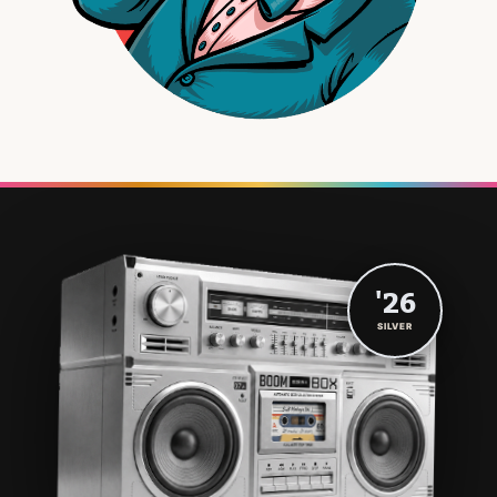
'26
SILVER