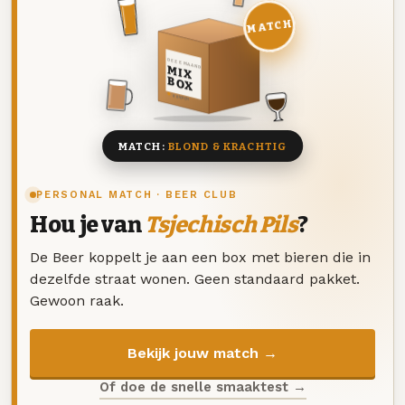
MATCH
DEZE MAAND
MIX
BOX
8 BIEREN
MATCH:
BLOND & KRACHTIG
PERSONAL MATCH · BEER CLUB
Hou je van
Tsjechisch Pils
?
De Beer koppelt je aan een box met bieren die in
dezelfde straat wonen. Geen standaard pakket.
Gewoon raak.
Bekijk jouw match →
Of doe de snelle smaaktest →