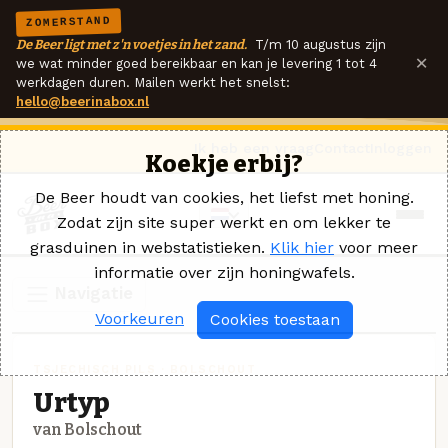
ZOMERSTAND
De Beer ligt met z'n voetjes in het zand.
T/m 10 augustus zijn
×
we wat minder goed bereikbaar en kan je levering 1 tot 4
werkdagen duren. Mailen werkt het snelst:
hello@beerinabox.nl
Ik heb een vraag
Contact
Inloggen
Koekje erbij?
De Beer houdt van cookies, het liefst met honing.
Zodat zijn site super werkt en om lekker te
grasduinen in webstatistieken.
Klik hier
voor meer
informatie over zijn honingwafels.
Navigatie
Voorkeuren
Cookies toestaan
TSJECHISCH PILS · BOLSCHOUT
Urtyp
van Bolschout