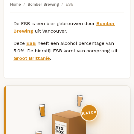
Home
Bomber Brewing
ESB
De ESB is een bier gebrouwen door
Bomber
Brewing
uit Vancouver.
Deze
ESB
heeft een alcohol percentage van
5.0%. De bierstijl ESB komt van oorsprong uit
Groot Brittanië
.
MATCH
DEZE MAAND
MIX
BOX