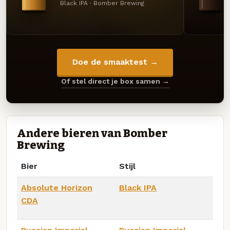
Black IPA · Bomber Brewing
Doe de smaaktest →
Of stel direct je box samen →
Andere bieren van Bomber
Brewing
Bier
Stijl
Absolute Horizon
Black IPA
CDA