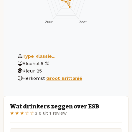
Type
Klassie...
Alcohol
5
Kleur
25
Herkomst
Groot Brittanië
Wat drinkers zeggen over ESB
★★★☆☆
3.0
uit 1 review