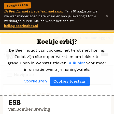
ZOMERSTAND
De Beer ligt met z'n voetjes in het zand.
T/m 10 augustus zijn
×
we wat minder goed bereikbaar en kan je levering 1 tot 4
werkdagen duren. Mailen werkt het snelst:
hello@beerinabox.nl
Ik heb een vraag
Contact
Inloggen
Koekje erbij?
De Beer houdt van cookies, het liefst met honing.
Zodat zijn site super werkt en om lekker te
grasduinen in webstatistieken.
Klik hier
voor meer
informatie over zijn honingwafels.
Navigatie
Voorkeuren
Cookies toestaan
ESB · BOMBER BREWING
ESB
van Bomber Brewing