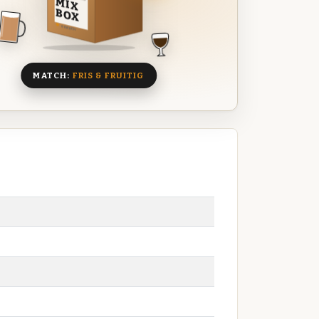
MIX
BOX
8 BIEREN
MATCH:
FRIS & FRUITIG