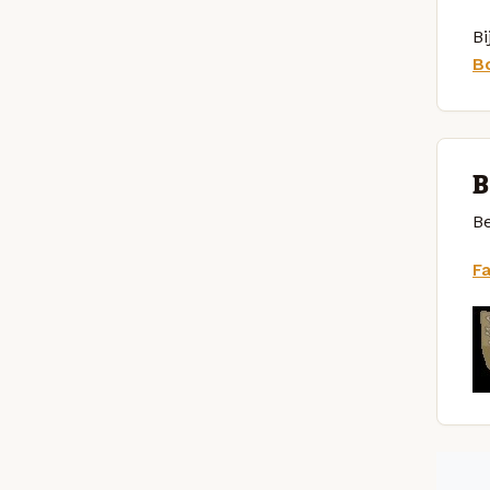
Bi
B
B
Be
F