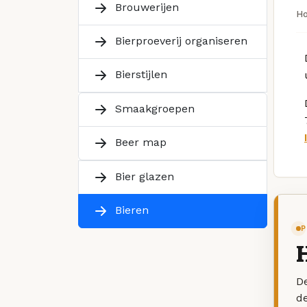
Brouwerijen
H
Bierproeverij organiseren
Bierstijlen
Smaakgroepen
Beer map
Bier glazen
Bieren
P
De
d