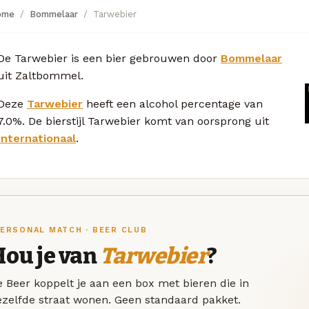
ome
Bommelaar
Tarwebier
De Tarwebier is een bier gebrouwen door
Bommelaar
uit Zaltbommel.
Deze
Tarwebier
heeft een alcohol percentage van
7.0%. De bierstijl Tarwebier komt van oorsprong uit
Internationaal
.
ERSONAL MATCH · BEER CLUB
Hou je van
Tarwebier
?
 Beer koppelt je aan een box met bieren die in
ezelfde straat wonen. Geen standaard pakket.