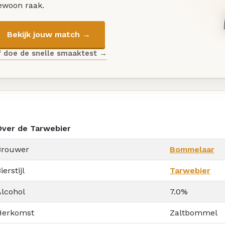
ewoon raak.
Bekijk jouw match →
f doe de snelle smaaktest →
Over de Tarwebier
Brouwer
Bommelaar
ierstijl
Tarwebier
Alcohol
7.0%
Herkomst
Zaltbommel