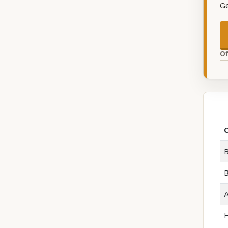
G
O
B