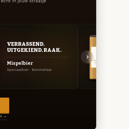
écht in jouw straatje
VERRASSEND.
VER
UITGEKIEND. RAAK.
UIT
Mispelbier
Wit
Speciaalbier · Bommelaar
Specia
→
en →