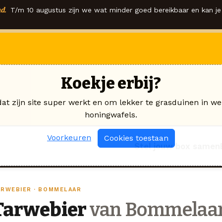
d.
T/m 10 augustus zijn we wat minder goed bereikbaar en kan je 
Koekje erbij?
dat zijn site super werkt en om lekker te grasduinen in we
honingwafels.
Voorkeuren
Cookies toestaan
Stel jouw box samen
ARWEBIER · BOMMELAAR
Tarwebier
van Bommelaa