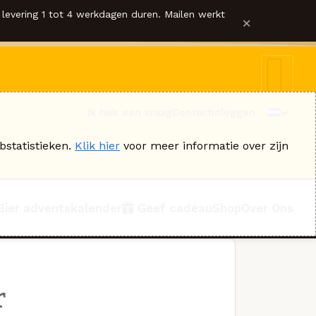
levering 1 tot 4 werkdagen duren. Mailen werkt
×
Ik heb een vraag
Contact
Inloggen
bstatistieken.
Klik hier
voor meer informatie over zijn
Bier adventskalender
Geef cadeau
Shop
Over Ons
r