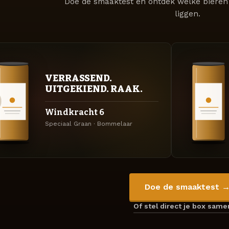
Doe de smaaktest en ontdek welke bieren 
liggen.
VERRASSEND.
UITGEKIEND. RAAK.
Windkracht 6
Speciaal Graan · Bommelaar
Doe de smaaktest 
Of stel direct je box sam