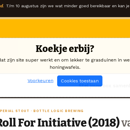
d.
T/m 10 augustus zijn we wat minder goed bereikbaar en kan je 
Koekje erbij?
dat zijn site super werkt en om lekker te grasduinen in we
honingwafels.
Voorkeuren
Cookies toestaan
Stel jouw box samen
MPERIAL STOUT · BOTTLE LOGIC BREWING
Roll For Initiative (2018)
va