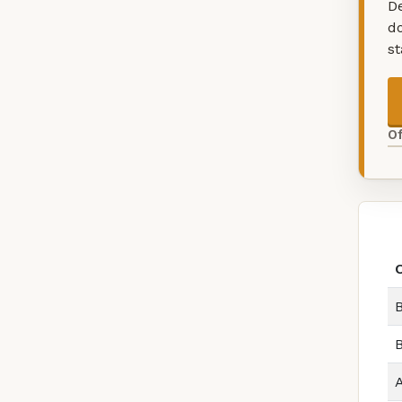
De
d
s
O
O
B