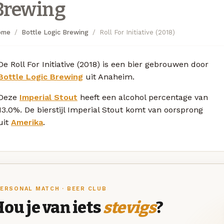
Brewing
ome
Bottle Logic Brewing
Roll For Initiative (2018)
De Roll For Initiative (2018) is een bier gebrouwen door
Bottle Logic Brewing
uit Anaheim.
Deze
Imperial Stout
heeft een alcohol percentage van
13.0%. De bierstijl Imperial Stout komt van oorsprong
uit
Amerika
.
ERSONAL MATCH · BEER CLUB
ou je van iets
stevigs
?