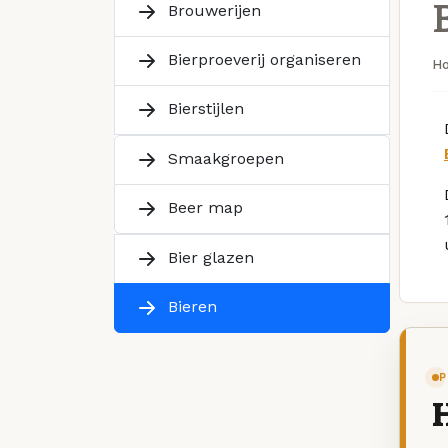
Brouwerijen
Bierproeverij organiseren
H
Bierstijlen
Smaakgroepen
Beer map
Bier glazen
Bieren
P
H