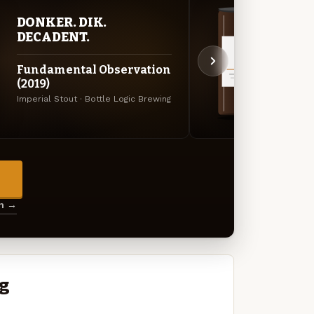
DONKER. DIK.
DON
DECADENT.
DEC
Fundamental Observation
Fund
(2019)
(2017
Imperial Stout · Bottle Logic Brewing
Imperi
→
en →
ng