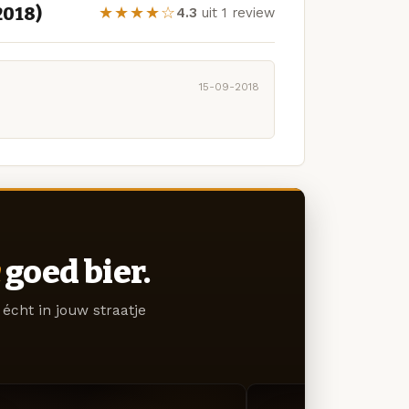
2018)
★★★★☆
4.3
uit 1 review
15-09-2018
goed bier.
écht in jouw straatje