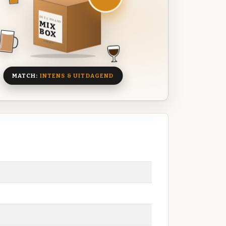
DEZE MAAND
MIX
BOX
8 BIEREN
MATCH:
INTENS & UITDAGEND