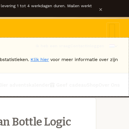
levering 1 tot 4 werkdagen duren. Mailen werkt
×
Ik heb een vraag
Contact
Inloggen
bstatistieken.
Klik hier
voor meer informatie over zijn
Bier adventskalender
Geef cadeau
Shop
Over Ons
n Bottle Logic