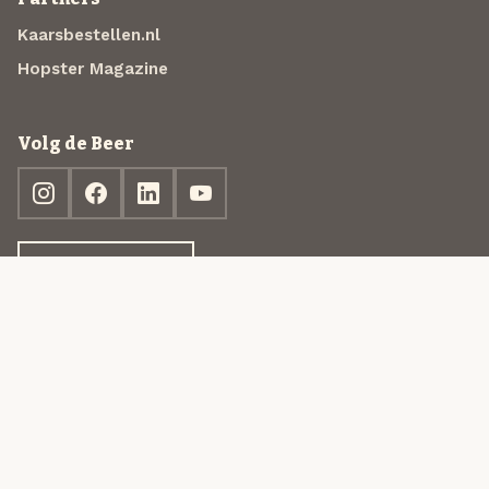
Kaarsbestellen.nl
Hopster Magazine
Volg de Beer
Ontdek jouw box
© 2013-2026 Beer in a Box BV