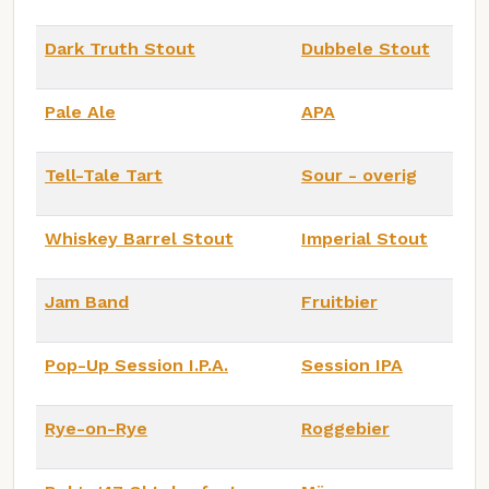
Dark Truth Stout
Dubbele Stout
Pale Ale
APA
Tell-Tale Tart
Sour - overig
Whiskey Barrel Stout
Imperial Stout
Jam Band
Fruitbier
Pop-Up Session I.P.A.
Session IPA
Rye-on-Rye
Roggebier