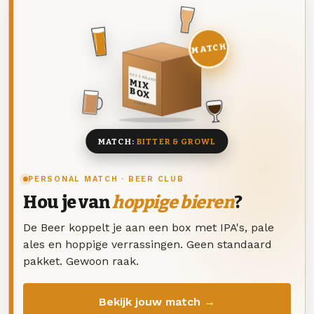
MATCH
DEZE MAAND
MIX
BOX
8 BIEREN
MATCH:
BITTER & GROWL
PERSONAL MATCH · BEER CLUB
Hou je van
hoppige bieren
?
De Beer koppelt je aan een box met IPA's, pale
ales en hoppige verrassingen. Geen standaard
pakket. Gewoon raak.
Bekijk jouw match →