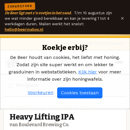
ZOMERSTAND
De Beer ligt met z'n voetjes in het zand.
T/m 10 augustus zijn
×
we wat minder goed bereikbaar en kan je levering 1 tot 4
werkdagen duren. Mailen werkt het snelst:
hello@beerinabox.nl
Ik heb een vraag
Contact
Inloggen
Koekje erbij?
De Beer houdt van cookies, het liefst met honing.
Zodat zijn site super werkt en om lekker te
grasduinen in webstatistieken.
Klik hier
voor meer
informatie over zijn honingwafels.
Navigatie
Voorkeuren
Cookies toestaan
AMERIKAANSE IPA · BOULEVARD BREWING CO.
Heavy Lifting IPA
van Boulevard Brewing Co.