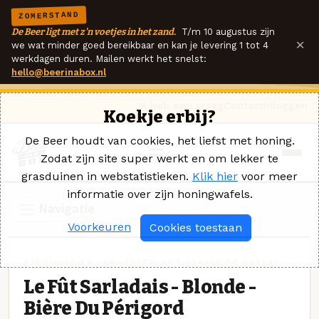
ZOMERSTAND
De Beer ligt met z'n voetjes in het zand.
T/m 10 augustus zijn
×
we wat minder goed bereikbaar en kan je levering 1 tot 4
werkdagen duren. Mailen werkt het snelst:
hello@beerinabox.nl
Ik heb een vraag
Contact
Inloggen
Koekje erbij?
De Beer houdt van cookies, het liefst met honing.
Zodat zijn site super werkt en om lekker te
grasduinen in webstatistieken.
Klik hier
voor meer
informatie over zijn honingwafels.
Navigatie
Voorkeuren
Cookies toestaan
SPECIAALBIER · BRASSERIE ARTISANALE DE SARLAT
Le Fût Sarladais - Blonde -
Bière Du Périgord