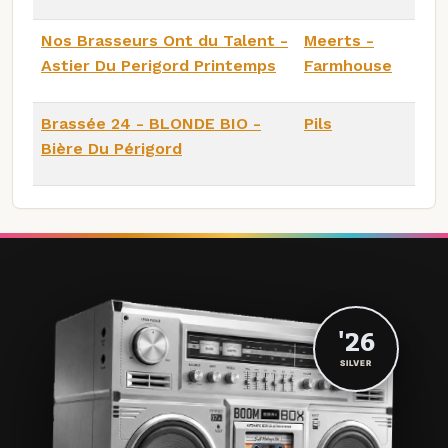
Nos Brasseurs Ont du Talent -
Meerts -
Astier Du Perigord Printemps
Farmhouse
Brassée 24 - BLONDE BIO -
Pils
Bière Du Périgord
'26
SILVER