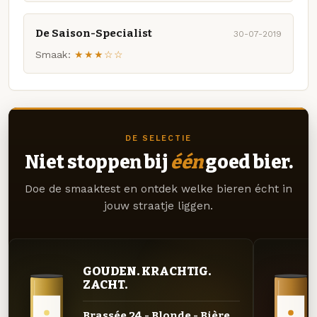
De Saison-Specialist
30-07-2019
Smaak:
★★★☆☆
DE SELECTIE
Niet stoppen bij
één
goed bier.
Doe de smaaktest en ontdek welke bieren écht in
jouw straatje liggen.
GOUDEN. KRACHTIG.
ZACHT.
Brassée 24 - Blonde - Bière