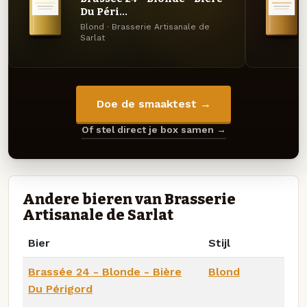
Du Péri...
Blond · Brasserie Artisanale de
Sarlat
Doe de smaaktest →
Of stel direct je box samen →
Andere bieren van Brasserie
Artisanale de Sarlat
Bier
Stijl
Brassée 24 - Blonde - Bière
Blond
Du Périgord