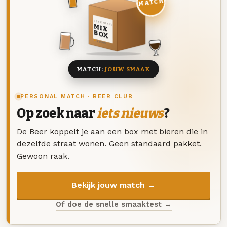
MATCH
DEZE MAAND
MIX
BOX
8 BIEREN
MATCH:
JOUW SMAAK
PERSONAL MATCH · BEER CLUB
Op zoek naar
iets nieuws
?
De Beer koppelt je aan een box met bieren die in
dezelfde straat wonen. Geen standaard pakket.
Gewoon raak.
Bekijk jouw match →
Of doe de snelle smaaktest →