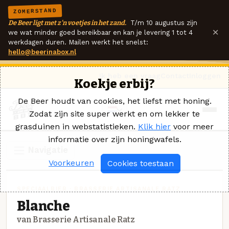
ZOMERSTAND
De Beer ligt met z'n voetjes in het zand.
T/m 10 augustus zijn
×
we wat minder goed bereikbaar en kan je levering 1 tot 4
werkdagen duren. Mailen werkt het snelst:
hello@beerinabox.nl
Ik heb een vraag
Contact
Inloggen
Koekje erbij?
De Beer houdt van cookies, het liefst met honing.
Zodat zijn site super werkt en om lekker te
grasduinen in webstatistieken.
Klik hier
voor meer
informatie over zijn honingwafels.
Navigatie
Voorkeuren
Cookies toestaan
SPECIAALBIER · BRASSERIE ARTISANALE RATZ
Blanche
van Brasserie Artisanale Ratz