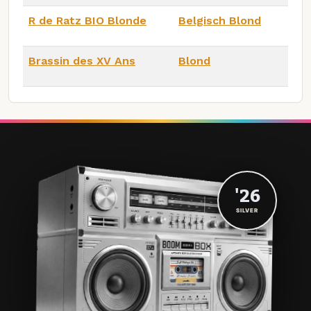
R de Ratz BIO Blonde
Belgisch Blond
Brassin des XV Ans
Blond
'26
SILVER