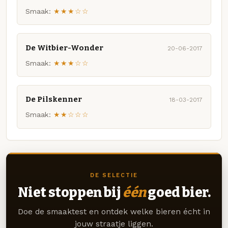
Smaak:
★★★☆☆
De Witbier-Wonder
20-06-2017
Smaak:
★★★☆☆
De Pilskenner
18-03-2017
Smaak:
★★☆☆☆
DE SELECTIE
Niet stoppen bij
één
goed bier.
Doe de smaaktest en ontdek welke bieren écht in
jouw straatje liggen.