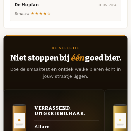
De Hopfan
31-05-2014
Smaak:
★★★★☆
DE SELECTIE
Niet stoppen bij
één
goed bier.
Doe de smaaktest en ontdek welke bieren écht in
jouw straatje liggen.
VERRASSEND.
UITGEKIEND. RAAK.
Allure