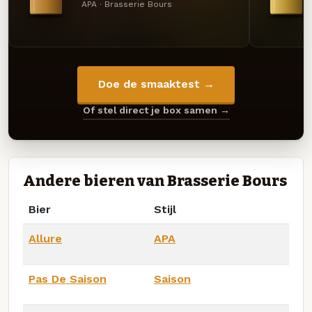
APA · Brasserie Bours
Doe de smaaktest →
Of stel direct je box samen →
Andere bieren van Brasserie Bours
Bier
Stijl
Allure
APA
Pas De Saison
Saison