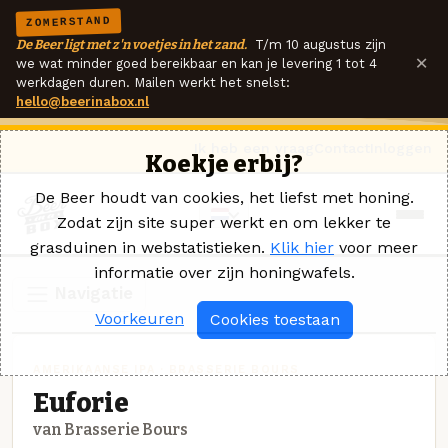
ZOMERSTAND
De Beer ligt met z'n voetjes in het zand.
T/m 10 augustus zijn
×
we wat minder goed bereikbaar en kan je levering 1 tot 4
werkdagen duren. Mailen werkt het snelst:
hello@beerinabox.nl
Ik heb een vraag
Contact
Inloggen
Koekje erbij?
De Beer houdt van cookies, het liefst met honing.
Zodat zijn site super werkt en om lekker te
grasduinen in webstatistieken.
Klik hier
voor meer
informatie over zijn honingwafels.
Navigatie
Voorkeuren
Cookies toestaan
AMERIKAANSE IPA · BRASSERIE BOURS
Euforie
van Brasserie Bours