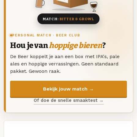
8 BIEREN
MATCH:
BITTER & GROWL
PERSONAL MATCH · BEER CLUB
Hou je van
hoppige bieren
?
De Beer koppelt je aan een box met IPA's, pale
ales en hoppige verrassingen. Geen standaard
pakket. Gewoon raak.
Bekijk jouw match →
Of doe de snelle smaaktest →