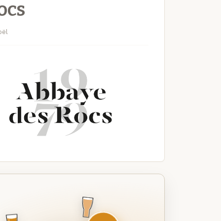
ocs
oël