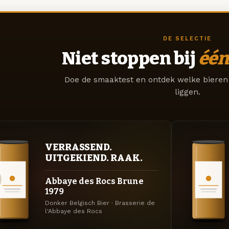
DE SELECTIE
Niet stoppen bij
één
Doe de smaaktest en ontdek welke bieren 
liggen.
VERRASSEND.
UITGEKIEND. RAAK.
Abbaye des Rocs Brune
1979
Donker Belgisch Bier · Brasserie de
l'Abbaye des Rocs