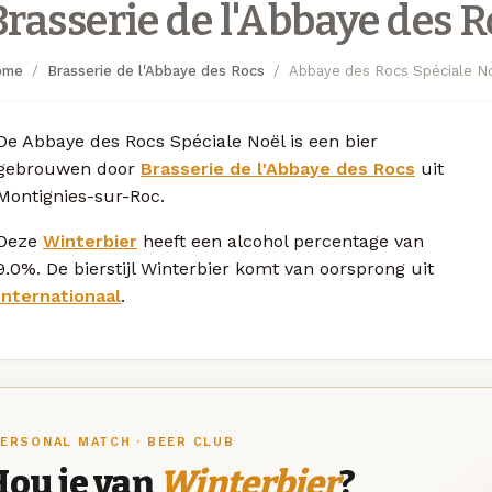
Brasserie de l'Abbaye des R
ome
Brasserie de l'Abbaye des Rocs
Abbaye des Rocs Spéciale N
De Abbaye des Rocs Spéciale Noël is een bier
gebrouwen door
Brasserie de l'Abbaye des Rocs
uit
Montignies-sur-Roc.
Deze
Winterbier
heeft een alcohol percentage van
9.0%. De bierstijl Winterbier komt van oorsprong uit
Internationaal
.
ERSONAL MATCH · BEER CLUB
Hou je van
Winterbier
?