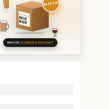
MATCH
DEZE MAAND
MIX
BOX
8 BIEREN
MATCH:
DONKER & ELEGANT