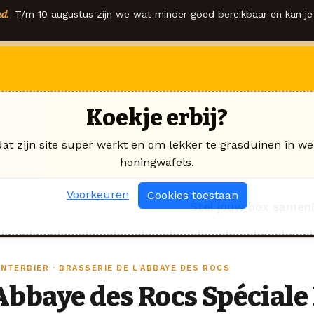
d.
T/m 10 augustus zijn we wat minder goed bereikbaar en kan je 
Koekje erbij?
dat zijn site super werkt en om lekker te grasduinen in we
honingwafels.
Voorkeuren
Cookies toestaan
Stel jouw box samen
INTERBIER · BRASSERIE DE L'ABBAYE DES ROCS
Abbaye des Rocs Spéciale