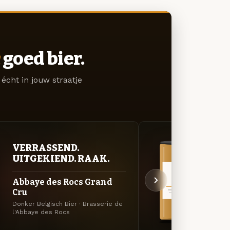
goed bier.
écht in jouw straatje
VERRASSEND.
VER
UITGEKIEND. RAAK.
UIT
Abbaye des Rocs Grand
Mont
Cru
Lichtg
Donker Belgisch Bier · Brasserie de
Brasse
l'Abbaye des Rocs