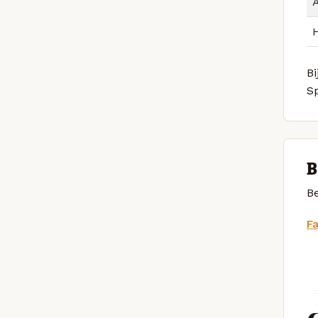
Bi
S
B
Be
F