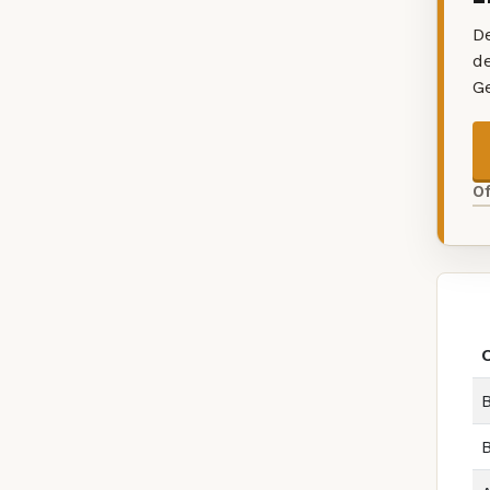
De
d
G
O
B