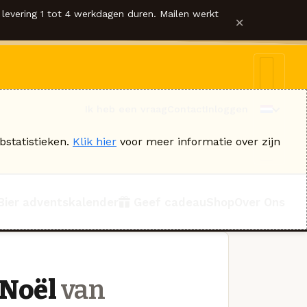
levering 1 tot 4 werkdagen duren. Mailen werkt
×
Ik heb een vraag
Contact
Inloggen
bstatistieken.
Klik hier
voor meer informatie over zijn
Bier adventskalender
Geef cadeau
Shop
Over Ons
 Noël
van