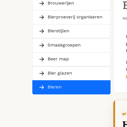
Brouwerijen
Bierproeverij organiseren
H
Bierstijlen
Smaakgroepen
Beer map
Bier glazen
Bieren
P