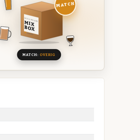
MATCH
DEZE MAAND
MIX
BOX
8 BIEREN
MATCH:
OVERIG