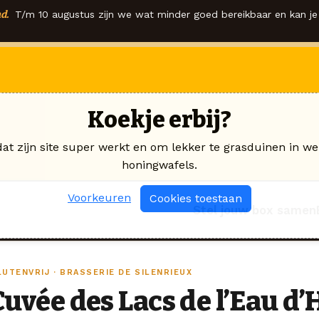
d.
T/m 10 augustus zijn we wat minder goed bereikbaar en kan je 
Koekje erbij?
dat zijn site super werkt en om lekker te grasduinen in we
honingwafels.
Voorkeuren
Cookies toestaan
Stel jouw box samen
UTENVRIJ · BRASSERIE DE SILENRIEUX
Cuvée des Lacs de l’Eau d