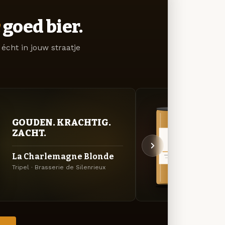
goed bier.
écht in jouw straatje
VER
GOUDEN. KRACHTIG.
UIT
ZACHT.
Sara
La Charlemagne Blonde
Specia
Tripel · Brasserie de Silenrieux
Silenr