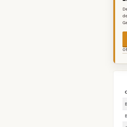
De
d
G
O
B