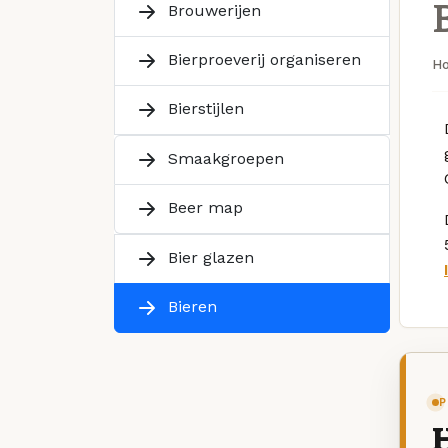
Brouwerijen
Bierproeverij organiseren
H
Bierstijlen
Smaakgroepen
Beer map
Bier glazen
Bieren
P