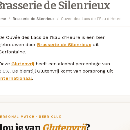
Brasserie de Silenrieux
ome
Brasserie de Silenrieux
Cuvée des Lacs de l’Eau d’Heure
De Cuvée des Lacs de l’Eau d’Heure is een bier
gebrouwen door
Brasserie de Silenrieux
uit
Cerfontaine.
Deze
Glutenvrij
heeft een alcohol percentage van
5.0%. De bierstijl Glutenvrij komt van oorsprong uit
Internationaal
.
ERSONAL MATCH · BEER CLUB
Hou je van
Glutenvrij
?