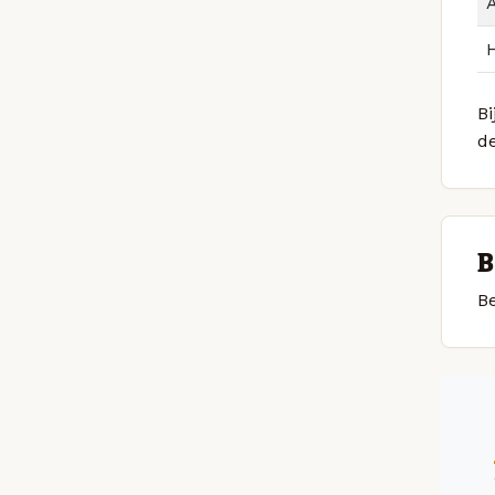
Bi
d
B
Be