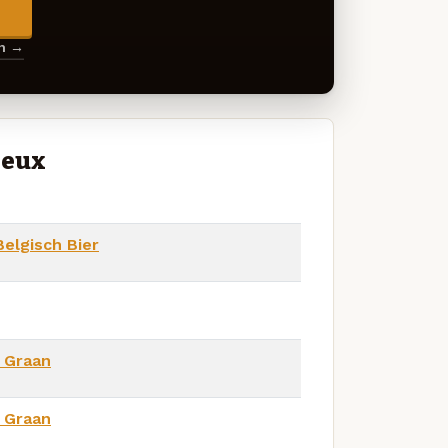
→
en →
ieux
elgisch Bier
 Graan
 Graan