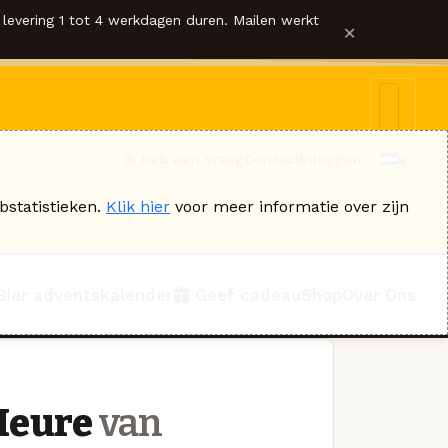
levering 1 tot 4 werkdagen duren. Mailen werkt
×
Ik heb een vraag
Contact
Inloggen
bstatistieken.
Klik hier
voor meer informatie over zijn
Bier adventskalender
Geef cadeau
Shop
Over Ons
’Heure
van