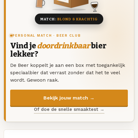
8 BIEREN
MATCH:
BLOND & KRACHTIG
PERSONAL MATCH · BEER CLUB
Vind je
doordrinkbaar
bier
lekker?
De Beer koppelt je aan een box met toegankelijk
speciaalbier dat verrast zonder dat het te veel
wordt. Gewoon raak.
Bekijk jouw match →
Of doe de snelle smaaktest →