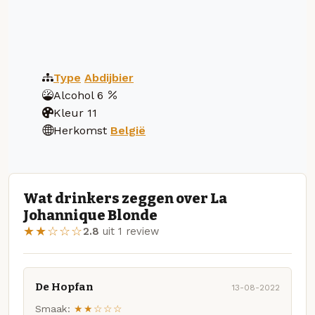
Type
Abdijbier
Alcohol
6
Kleur
11
Herkomst
België
Wat drinkers zeggen over La
Johannique Blonde
★★☆☆☆
2.8
uit 1 review
De Hopfan
13-08-2022
Smaak:
★★☆☆☆