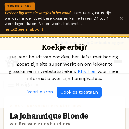
ZOMERSTAND
De Beer ligt met z'n voetjes in het zand.
T/m 10 augustus zijn
×
we wat minder goed bereikbaar en kan je levering 1 tot 4
werkdagen duren. Mailen werkt het snelst:
hello@beerinabox.nl
Ik heb een vraag
Contact
Inloggen
Koekje erbij?
De Beer houdt van cookies, het liefst met honing.
Zodat zijn site super werkt en om lekker te
grasduinen in webstatistieken.
Klik hier
voor meer
informatie over zijn honingwafels.
Navigatie
Voorkeuren
Cookies toestaan
BLOND · BRASSERIE DES RÂTELIERS
La Johannique Blonde
van Brasserie des Râteliers