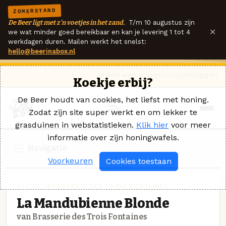
ZOMERSTAND
De Beer ligt met z'n voetjes in het zand.
T/m 10 augustus zijn
×
we wat minder goed bereikbaar en kan je levering 1 tot 4
werkdagen duren. Mailen werkt het snelst:
hello@beerinabox.nl
Ik heb een vraag
Contact
Inloggen
Koekje erbij?
De Beer houdt van cookies, het liefst met honing.
Zodat zijn site super werkt en om lekker te
grasduinen in webstatistieken.
Klik hier
voor meer
informatie over zijn honingwafels.
Navigatie
Voorkeuren
Cookies toestaan
BLOND · BRASSERIE DES TROIS FONTAINES
La Mandubienne Blonde
van Brasserie des Trois Fontaines