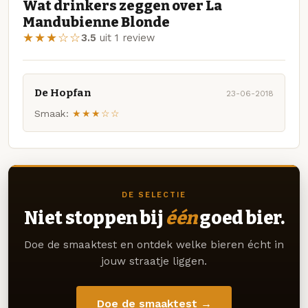
Wat drinkers zeggen over La
Mandubienne Blonde
★★★☆☆
3.5
uit 1 review
De Hopfan
23-06-2018
Smaak:
★★★☆☆
DE SELECTIE
Niet stoppen bij
één
goed bier.
Doe de smaaktest en ontdek welke bieren écht in
jouw straatje liggen.
Doe de smaaktest →