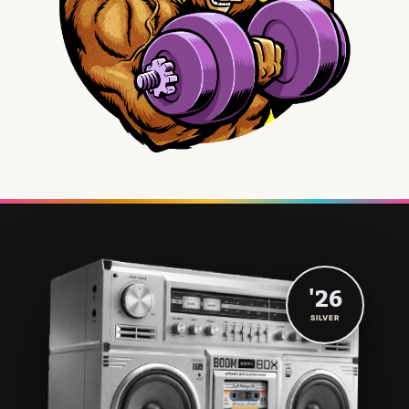
'26
SILVER