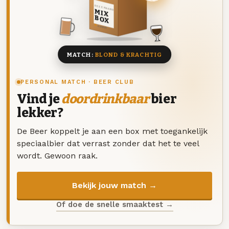
DEZE MAAND
MIX
BOX
8 BIEREN
MATCH:
BLOND & KRACHTIG
PERSONAL MATCH · BEER CLUB
Vind je
doordrinkbaar
bier
lekker?
De Beer koppelt je aan een box met toegankelijk
speciaalbier dat verrast zonder dat het te veel
wordt. Gewoon raak.
Bekijk jouw match →
Of doe de snelle smaaktest →