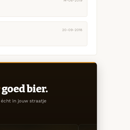
14-08-2019
20-09-2018
goed bier.
écht in jouw straatje