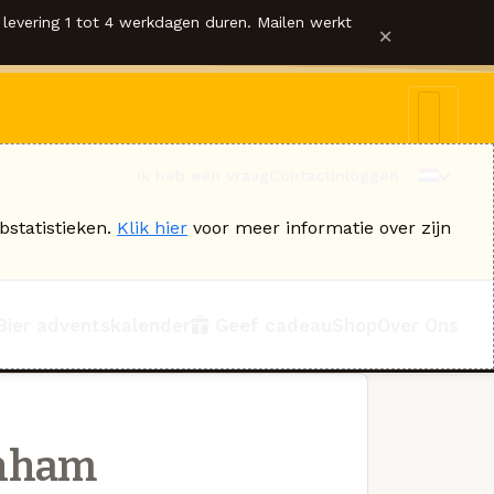
levering 1 tot 4 werkdagen duren. Mailen werkt
×
Ik heb een vraag
Contact
Inloggen
bstatistieken.
Klik hier
voor meer informatie over zijn
Bier adventskalender
Geef cadeau
Shop
Over Ons
unham