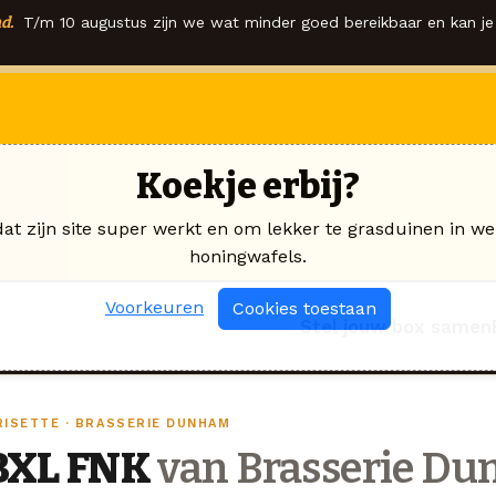
d.
T/m 10 augustus zijn we wat minder goed bereikbaar en kan je 
Koekje erbij?
dat zijn site super werkt en om lekker te grasduinen in we
honingwafels.
Voorkeuren
Cookies toestaan
Stel jouw box samen
RISETTE · BRASSERIE DUNHAM
BXL FNK
van Brasserie D