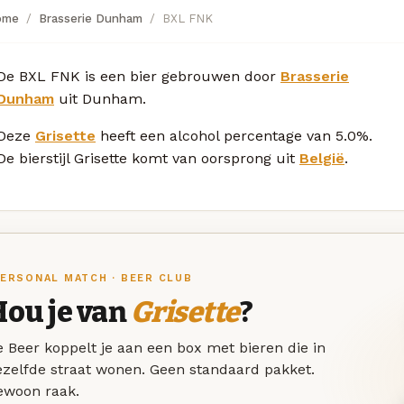
ome
Brasserie Dunham
BXL FNK
De BXL FNK is een bier gebrouwen door
Brasserie
Dunham
uit Dunham.
Deze
Grisette
heeft een alcohol percentage van 5.0%.
De bierstijl Grisette komt van oorsprong uit
België
.
ERSONAL MATCH · BEER CLUB
Hou je van
Grisette
?
 Beer koppelt je aan een box met bieren die in
ezelfde straat wonen. Geen standaard pakket.
ewoon raak.