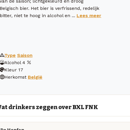
van de saison; lichtgekleurd en droog
Belgisch bier. Het bier is verfrissend, redelijk
bitter, niet te hoog in alcohol en ...
Lees meer
Type
Saison
Alcohol
4
Kleur
17
Herkomst
België
at drinkers zeggen over BXL FNK