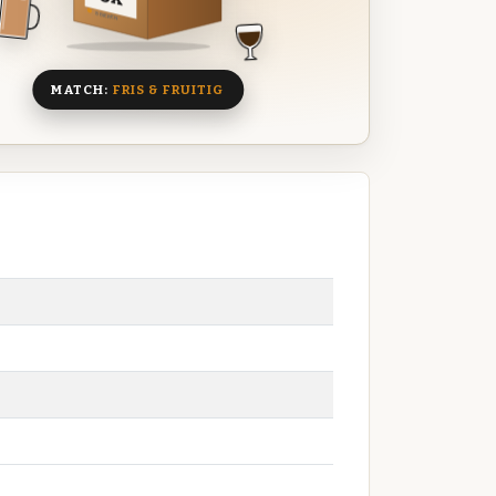
8 BIEREN
MATCH:
FRIS & FRUITIG