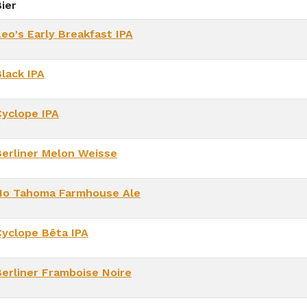
ier
Leo's Early Breakfast IPA
Black IPA
Cyclope IPA
Berliner Melon Weisse
No Tahoma Farmhouse Ale
Cyclope Bêta IPA
Berliner Framboise Noire