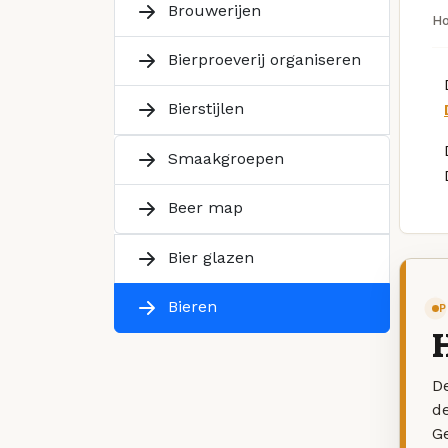
Brouwerijen
H
Bierproeverij organiseren
Bierstijlen
Smaakgroepen
Beer map
Bier glazen
Bieren
P
De
d
G