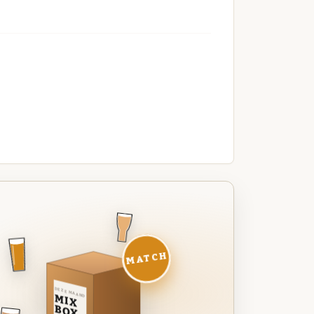
MATCH
DEZE MAAND
MIX
BOX