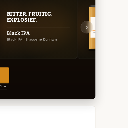
BITTER. FRUITIG.
BITT
EXPLOSIEF.
EXP
Black IPA
Cycl
Black IPA · Brasserie Dunham
Amerik
→
en →