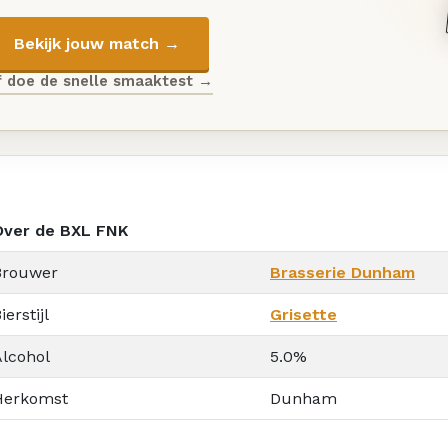
Bekijk jouw match →
f doe de snelle smaaktest →
Over de BXL FNK
Brouwer
Brasserie Dunham
ierstijl
Grisette
Alcohol
5.0%
Herkomst
Dunham