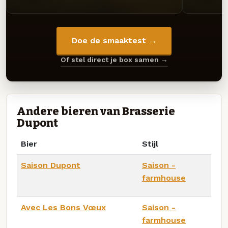
Doe de smaaktest →
Of stel direct je box samen →
Andere bieren van Brasserie
Dupont
Bier
Stijl
Saison Dupont
Saison -
farmhouse
Avec Les Bons Vœux
Saison -
farmhouse