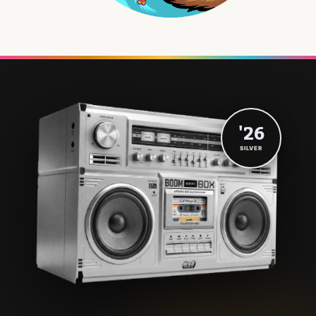
'26
SILVER