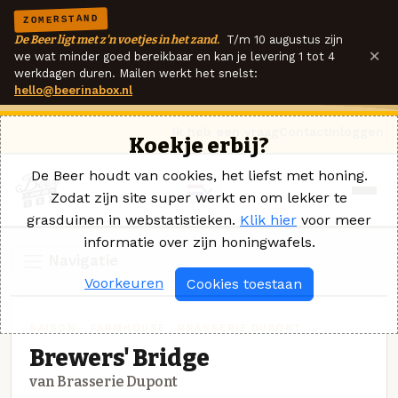
ZOMERSTAND
De Beer ligt met z'n voetjes in het zand.
T/m 10 augustus zijn
×
we wat minder goed bereikbaar en kan je levering 1 tot 4
werkdagen duren. Mailen werkt het snelst:
hello@beerinabox.nl
Ik heb een vraag
Contact
Inloggen
Koekje erbij?
De Beer houdt van cookies, het liefst met honing.
Zodat zijn site super werkt en om lekker te
grasduinen in webstatistieken.
Klik hier
voor meer
informatie over zijn honingwafels.
Navigatie
Voorkeuren
Cookies toestaan
SAISON - FARMHOUSE · BRASSERIE DUPONT
Brewers' Bridge
van Brasserie Dupont