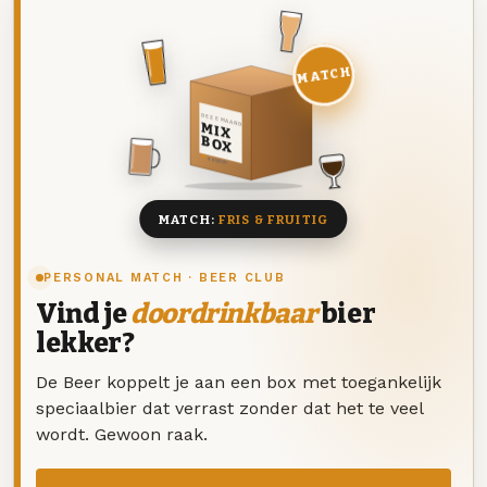
MATCH
DEZE MAAND
MIX
BOX
8 BIEREN
MATCH:
FRIS & FRUITIG
PERSONAL MATCH · BEER CLUB
Vind je
doordrinkbaar
bier
lekker?
De Beer koppelt je aan een box met toegankelijk
speciaalbier dat verrast zonder dat het te veel
wordt. Gewoon raak.