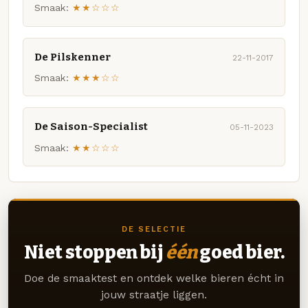
Smaak:
★★☆☆☆
De Pilskenner
22-11-2017
Smaak:
★★★☆☆
De Saison-Specialist
05-11-2023
Smaak:
★★☆☆☆
DE SELECTIE
Niet stoppen bij
één
goed bier.
Doe de smaaktest en ontdek welke bieren écht in
jouw straatje liggen.