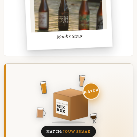
Monk's Stout
MATCH
DEZE MAAND
MIX
BOX
8 BIEREN
MATCH:
JOUW SMAAK