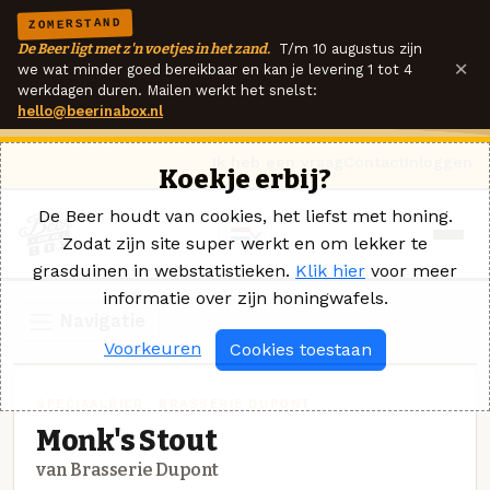
ZOMERSTAND
De Beer ligt met z'n voetjes in het zand.
T/m 10 augustus zijn
×
we wat minder goed bereikbaar en kan je levering 1 tot 4
werkdagen duren. Mailen werkt het snelst:
hello@beerinabox.nl
Ik heb een vraag
Contact
Inloggen
Koekje erbij?
De Beer houdt van cookies, het liefst met honing.
Zodat zijn site super werkt en om lekker te
grasduinen in webstatistieken.
Klik hier
voor meer
informatie over zijn honingwafels.
Navigatie
Voorkeuren
Cookies toestaan
SPECIAALBIER · BRASSERIE DUPONT
Monk's Stout
van Brasserie Dupont