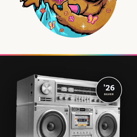
'26
SILVER