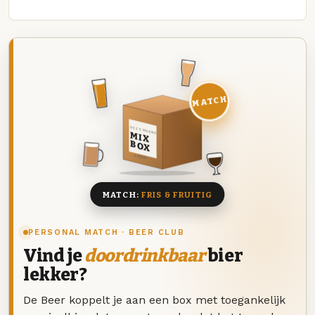
MATCH
DEZE MAAND
MIX
BOX
8 BIEREN
MATCH:
FRIS & FRUITIG
PERSONAL MATCH · BEER CLUB
Vind je
doordrinkbaar
bier
lekker?
De Beer koppelt je aan een box met toegankelijk