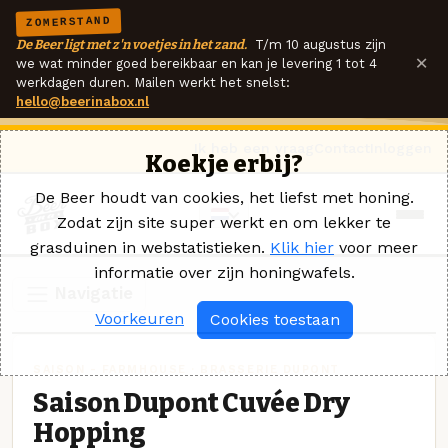
ZOMERSTAND
De Beer ligt met z'n voetjes in het zand.
T/m 10 augustus zijn
×
we wat minder goed bereikbaar en kan je levering 1 tot 4
werkdagen duren. Mailen werkt het snelst:
hello@beerinabox.nl
Ik heb een vraag
Contact
Inloggen
Koekje erbij?
De Beer houdt van cookies, het liefst met honing.
Zodat zijn site super werkt en om lekker te
grasduinen in webstatistieken.
Klik hier
voor meer
informatie over zijn honingwafels.
Navigatie
Voorkeuren
Cookies toestaan
SAISON - FARMHOUSE · BRASSERIE DUPONT
Saison Dupont Cuvée Dry
Hopping