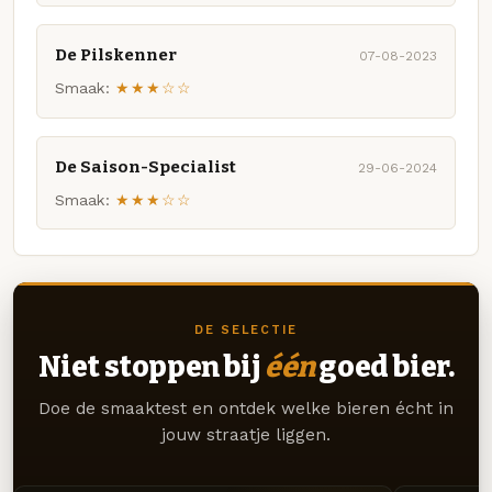
De Pilskenner
07-08-2023
Smaak:
★★★☆☆
De Saison-Specialist
29-06-2024
Smaak:
★★★☆☆
DE SELECTIE
Niet stoppen bij
één
goed bier.
Doe de smaaktest en ontdek welke bieren écht in
jouw straatje liggen.