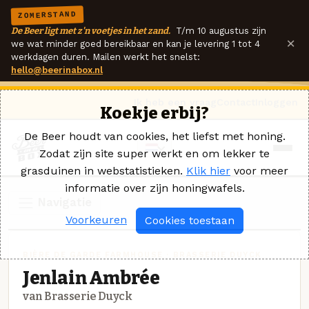
ZOMERSTAND
De Beer ligt met z'n voetjes in het zand.
T/m 10 augustus zijn
×
we wat minder goed bereikbaar en kan je levering 1 tot 4
werkdagen duren. Mailen werkt het snelst:
hello@beerinabox.nl
Ik heb een vraag
Contact
Inloggen
Koekje erbij?
De Beer houdt van cookies, het liefst met honing.
Zodat zijn site super werkt en om lekker te
grasduinen in webstatistieken.
Klik hier
voor meer
informatie over zijn honingwafels.
Navigatie
Voorkeuren
Cookies toestaan
BIÈRE DE GARDE FARMHOUSE · BRASSERIE DUYCK
Jenlain Ambrée
van Brasserie Duyck