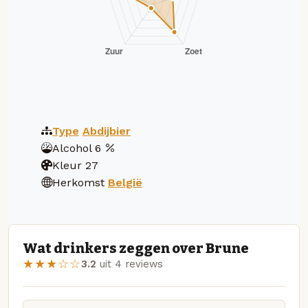
Type
Abdijbier
Alcohol
6
Kleur
27
Herkomst
België
Wat drinkers zeggen over Brune
★★★☆☆
3.2
uit 4 reviews