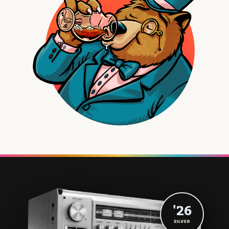
'26
SILVER