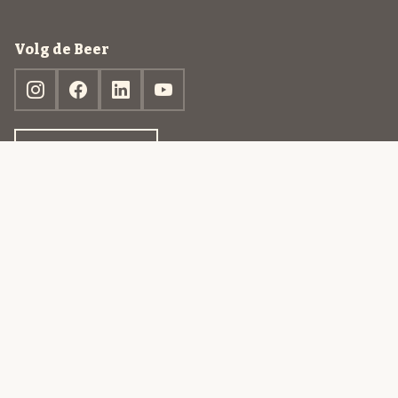
Volg de Beer
Ontdek jouw box
© 2013-2026 Beer in a Box BV