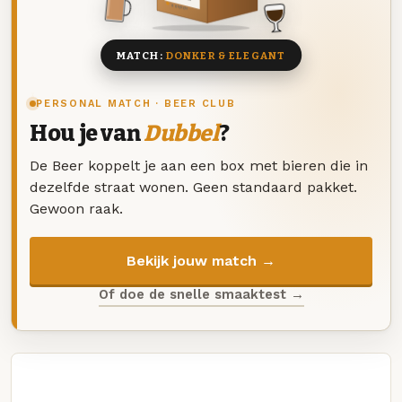
8 BIEREN
MATCH:
DONKER & ELEGANT
PERSONAL MATCH · BEER CLUB
Hou je van
Dubbel
?
De Beer koppelt je aan een box met bieren die in
dezelfde straat wonen. Geen standaard pakket.
Gewoon raak.
Bekijk jouw match →
Of doe de snelle smaaktest →