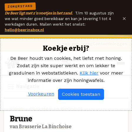
ZOMERSTAND
De Beer ligt met z'n voetjes in het zand.
T/m 10 augustus zijn
×
we wat minder goed bereikbaar en kan je levering 1 tot 4
werkdagen duren. Mailen werkt het snelst:
hello@beerinabox.nl
Ik heb een vraag
Contact
Inloggen
Koekje erbij?
De Beer houdt van cookies, het liefst met honing.
Zodat zijn site super werkt en om lekker te
grasduinen in webstatistieken.
Klik hier
voor meer
informatie over zijn honingwafels.
Navigatie
Voorkeuren
Cookies toestaan
DUBBEL · BRASSERIE LA BINCHOISE
Brune
van Brasserie La Binchoise