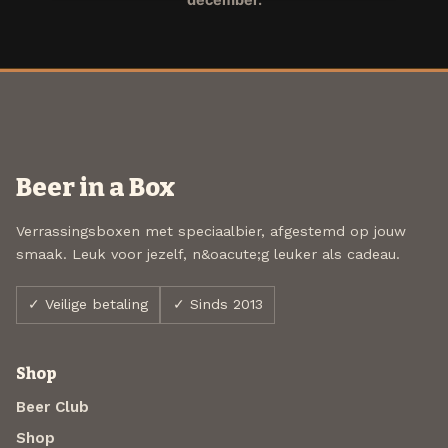
Beer in a Box
Verrassingsboxen met speciaalbier, afgestemd op jouw
smaak. Leuk voor jezelf, n&oacute;g leuker als cadeau.
✓ Veilige betaling
✓ Sinds 2013
Shop
Beer Club
Shop