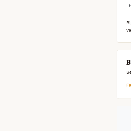
Bi
v
B
Be
F