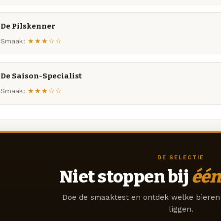
De Pilskenner
Smaak:
★★★☆☆
De Saison-Specialist
Smaak:
★★★☆☆
DE SELECTIE
Niet stoppen bij
één
Doe de smaaktest en ontdek welke bieren 
liggen.