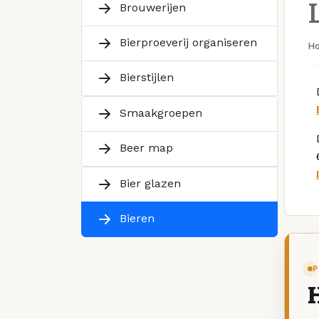
Brouwerijen
Bierproeverij organiseren
H
Bierstijlen
Smaakgroepen
Beer map
Bier glazen
Bieren
P