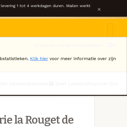
levering 1 tot 4 werkdagen duren. Mailen werkt
×
Ik heb een vraag
Contact
Inloggen
bstatistieken.
Klik hier
voor meer informatie over zijn
Bier adventskalender
Geef cadeau
Shop
Over Ons
ie la Rouget de