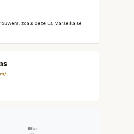
brouwers, zoals deze La Marseillaise
ans
om/