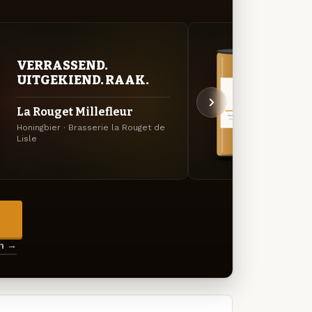
VERRASSEND.
VER
UITGEKIEND. RAAK.
UIT
La Rouget Millefleur
La R
Honingbier · Brasserie la Rouget de
Specia
Lisle
de Lis
→
en →