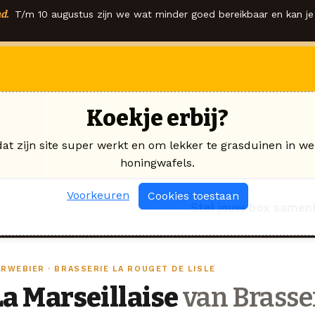
d.
T/m 10 augustus zijn we wat minder goed bereikbaar en kan je 
Koekje erbij?
dat zijn site super werkt en om lekker te grasduinen in we
honingwafels.
Voorkeuren
Cookies toestaan
Stel jouw box samen
ARWEBIER · BRASSERIE LA ROUGET DE LISLE
La Marseillaise
van Brasser