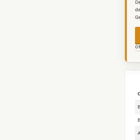
De
d
G
O
B