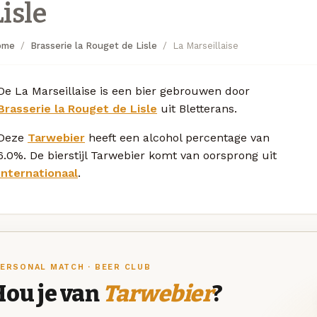
Lisle
ome
Brasserie la Rouget de Lisle
La Marseillaise
De La Marseillaise is een bier gebrouwen door
Brasserie la Rouget de Lisle
uit Bletterans.
Deze
Tarwebier
heeft een alcohol percentage van
6.0%. De bierstijl Tarwebier komt van oorsprong uit
Internationaal
.
ERSONAL MATCH · BEER CLUB
Hou je van
Tarwebier
?