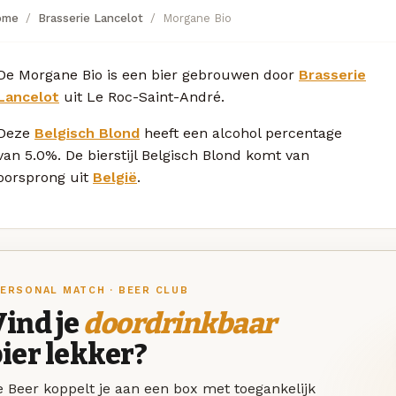
ome
Brasserie Lancelot
Morgane Bio
De Morgane Bio is een bier gebrouwen door
Brasserie
Lancelot
uit Le Roc-Saint-André.
Deze
Belgisch Blond
heeft een alcohol percentage
van 5.0%. De bierstijl Belgisch Blond komt van
oorsprong uit
België
.
ERSONAL MATCH · BEER CLUB
ind je
doordrinkbaar
ier lekker?
 Beer koppelt je aan een box met toegankelijk