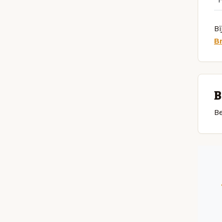
Bi
B
B
Be