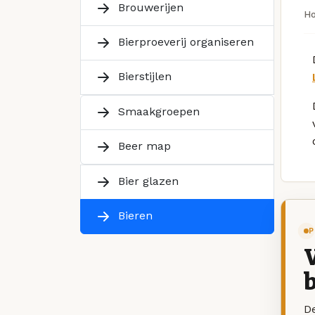
Brouwerijen
H
Bierproeverij organiseren
Bierstijlen
Smaakgroepen
Beer map
Bier glazen
Bieren
P
V
b
De