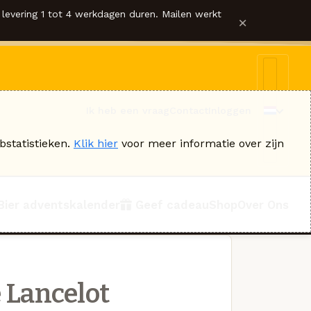
levering 1 tot 4 werkdagen duren. Mailen werkt
×
Ik heb een vraag
Contact
Inloggen
bstatistieken.
Klik hier
voor meer informatie over zijn
Bier adventskalender
Geef cadeau
Shop
Over Ons
 Lancelot