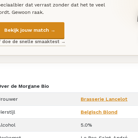
eciaalbier dat verrast zonder dat het te veel
ordt. Gewoon raak.
Bekijk jouw match →
f doe de snelle smaaktest →
Over de Morgane Bio
Brouwer
Brasserie Lancelot
ierstijl
Belgisch Blond
Alcohol
5.0%
Herkomst
Le Roc-Saint-André