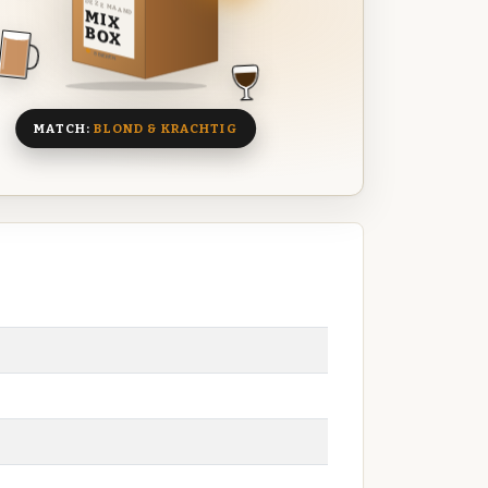
DEZE MAAND
MIX
BOX
8 BIEREN
MATCH:
BLOND & KRACHTIG