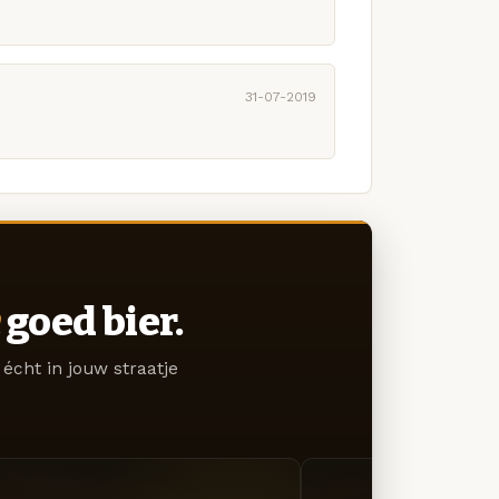
31-07-2019
goed bier.
écht in jouw straatje