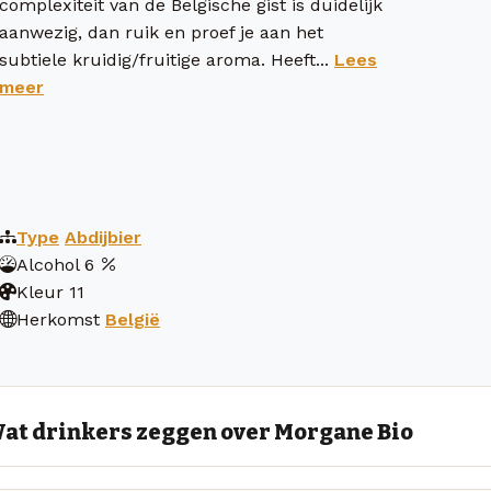
complexiteit van de Belgische gist is duidelijk
aanwezig, dan ruik en proef je aan het
subtiele kruidig/fruitige aroma. Heeft...
Lees
meer
Type
Abdijbier
Alcohol
6
Kleur
11
Herkomst
België
at drinkers zeggen over Morgane Bio