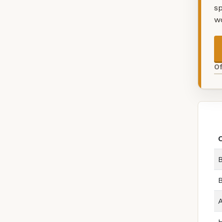
sp
w
O
B