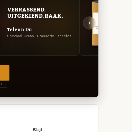
VERRASSEND.
VER
UITGEKIEND. RAAK.
UIT
Telenn Du
Blan
Speciaal Graan · Brasserie Lancelot
Specia
→
en →
Stijl