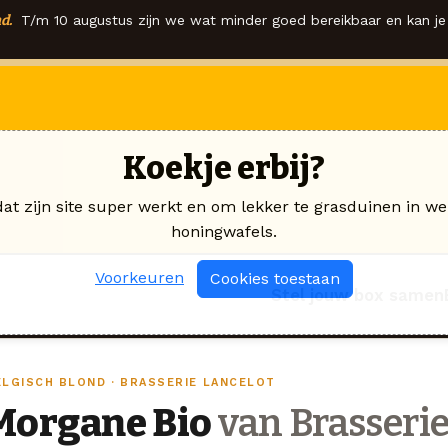
d.
T/m 10 augustus zijn we wat minder goed bereikbaar en kan je 
Koekje erbij?
dat zijn site super werkt en om lekker te grasduinen in we
honingwafels.
Voorkeuren
Cookies toestaan
Stel jouw box samen
ELGISCH BLOND · BRASSERIE LANCELOT
Morgane Bio
van Brasserie