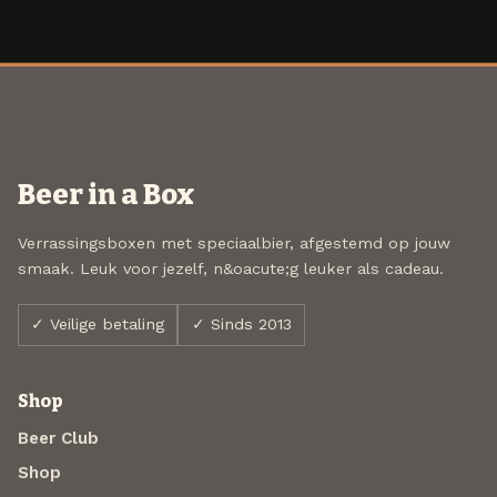
Beer in a Box
Verrassingsboxen met speciaalbier, afgestemd op jouw
smaak. Leuk voor jezelf, n&oacute;g leuker als cadeau.
✓ Veilige betaling
✓ Sinds 2013
Shop
Beer Club
Shop