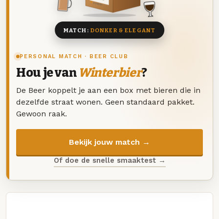
8 BIEREN
MATCH:
DONKER & ELEGANT
PERSONAL MATCH · BEER CLUB
Hou je van
Winterbier
?
De Beer koppelt je aan een box met bieren die in
dezelfde straat wonen. Geen standaard pakket.
Gewoon raak.
Bekijk jouw match →
Of doe de snelle smaaktest →