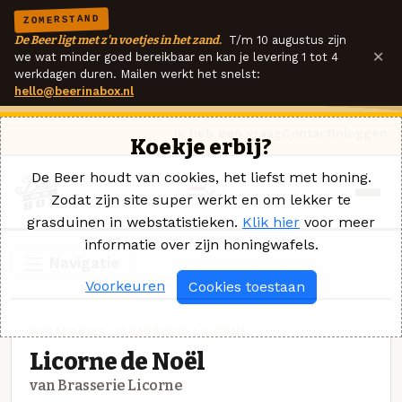
ZOMERSTAND
De Beer ligt met z'n voetjes in het zand.
T/m 10 augustus zijn
×
we wat minder goed bereikbaar en kan je levering 1 tot 4
werkdagen duren. Mailen werkt het snelst:
hello@beerinabox.nl
Ik heb een vraag
Contact
Inloggen
Koekje erbij?
De Beer houdt van cookies, het liefst met honing.
Zodat zijn site super werkt en om lekker te
grasduinen in webstatistieken.
Klik hier
voor meer
informatie over zijn honingwafels.
Navigatie
Voorkeuren
Cookies toestaan
WINTERBIER · BRASSERIE LICORNE
Licorne de Noël
van Brasserie Licorne