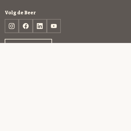
Volg de Beer
Ontdek jouw box
© 2013-2026 Beer in a Box BV