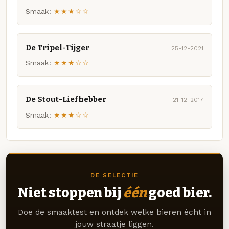
Smaak:
★★★☆☆
De Tripel-Tijger
25-12-2021
Smaak:
★★★☆☆
De Stout-Liefhebber
21-12-2017
Smaak:
★★★☆☆
DE SELECTIE
Niet stoppen bij
één
goed bier.
Doe de smaaktest en ontdek welke bieren écht in
jouw straatje liggen.