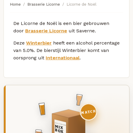
Home
Brasserie Licorne
Licorne de Noël
De Licorne de Noël is een bier gebrouwen
door
Brasserie Licorne
uit Saverne.
Deze
Winterbier
heeft een alcohol percentage
van 5.0%. De bierstijl Winterbier komt van
oorsprong uit
Internationaal
.
MATCH
DEZE MAAND
MIX
BOX