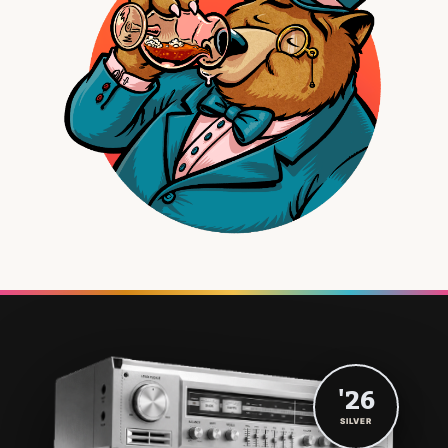
'26
SILVER