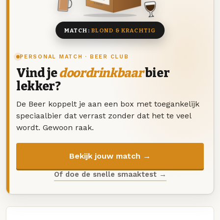
8 BIEREN
MATCH:
BLOND & KRACHTIG
PERSONAL MATCH · BEER CLUB
Vind je
doordrinkbaar
bier
lekker?
De Beer koppelt je aan een box met toegankelijk
speciaalbier dat verrast zonder dat het te veel
wordt. Gewoon raak.
Bekijk jouw match →
Of doe de snelle smaaktest →