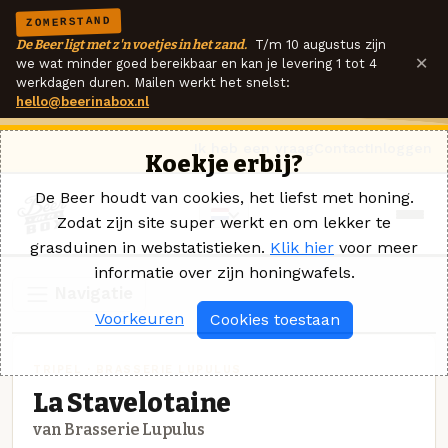
ZOMERSTAND
De Beer ligt met z'n voetjes in het zand.
T/m 10 augustus zijn
×
we wat minder goed bereikbaar en kan je levering 1 tot 4
werkdagen duren. Mailen werkt het snelst:
hello@beerinabox.nl
Ik heb een vraag
Contact
Inloggen
Koekje erbij?
De Beer houdt van cookies, het liefst met honing.
Zodat zijn site super werkt en om lekker te
grasduinen in webstatistieken.
Klik hier
voor meer
informatie over zijn honingwafels.
Navigatie
Voorkeuren
Cookies toestaan
TRIPEL · BRASSERIE LUPULUS
La Stavelotaine
van Brasserie Lupulus