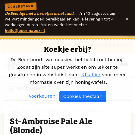
ZOMERSTAND
De Beer ligt met z'n voetjes in het zand.
T/m 10 augustus zijn
×
we wat minder goed bereikbaar en kan je levering 1 tot 4
werkdagen duren. Mailen werkt het snelst:
hello@beerinabox.nl
Ik heb een vraag
Contact
Inloggen
Koekje erbij?
De Beer houdt van cookies, het liefst met honing.
Zodat zijn site super werkt en om lekker te
grasduinen in webstatistieken.
Klik hier
voor meer
informatie over zijn honingwafels.
Navigatie
Voorkeuren
Cookies toestaan
APA · BRASSERIE MCAUSLAN (ST-AMBROISE)
St-Ambroise Pale Ale
(Blonde)