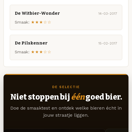
De Witbier-Wonder
14-03-2017
Smaak:
★★★☆☆
De Pilskenner
15-02-2017
Smaak:
★★★☆☆
DE SELECTIE
Niet stoppen bij
één
goed bier.
Doe de smaaktest en ontdek welke bieren écht in
jouw straatje liggen.