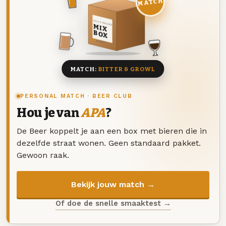
MATCH
DEZE MAAND
MIX
BOX
8 BIEREN
MATCH:
BITTER & GROWL
PERSONAL MATCH · BEER CLUB
Hou je van
APA
?
De Beer koppelt je aan een box met bieren die in
dezelfde straat wonen. Geen standaard pakket.
Gewoon raak.
Bekijk jouw match →
Of doe de snelle smaaktest →