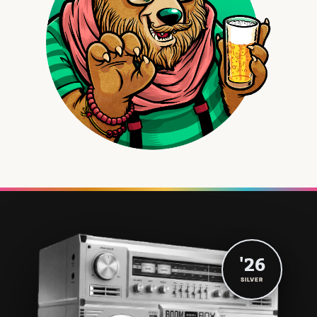
'26
SILVER