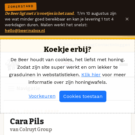
ZOMERSTAND
De Beer ligt met z'n voetjes in het zand.
T/m 10 augustus zijn
×
we wat minder goed bereikbaar en kan je levering 1 tot 4
werkdagen duren. Mailen werkt het snelst:
hello@beerinabox.nl
Ik heb een vraag
Contact
Inloggen
Koekje erbij?
De Beer houdt van cookies, het liefst met honing.
Zodat zijn site super werkt en om lekker te
grasduinen in webstatistieken.
Klik hier
voor meer
informatie over zijn honingwafels.
Navigatie
Voorkeuren
Cookies toestaan
PILS · COLRUYT GROUP
Cara Pils
van Colruyt Group