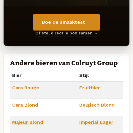
Doe de smaaktest →
Of stel direct je box samen →
Andere bieren van Colruyt Group
Bier
Stijl
Cara Rouge
Fruitbier
Cara Blond
Belgisch Blond
Majeur Blond
Imperial Lager